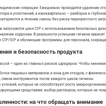
одические операции. Ежедневно проводится удаление отхо
ора и уплотнений, а ежеквартально — разборка и глубока
овторяются в течение смены без риска перекрестного загр
в запускается цикл CIP с использованием безопасных дез
наличие коррозии. В реальности успешная гигиена зависит
ие CIP/SIP и обучающие программы для персонала, сокращ
ения и безопасность продукта
ссой — один из главных рисков шредеров. Чтобы минимиз
аботки пищевых материалов и зона для отходов, с физичес
, смена инструментов после каждого цикла гигиены.
условий, которые не способствуют росту микроорганизмов
цирующими средствами: выбор растворов, которые не по
енности: на что обращать внимание