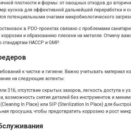
ичной плотности и формы: от овощных отходов до вторич
р кусков для эффективной дальнейшей переработки и сни
тся потенциальными очагами микробиологического загрязн
 остановок в PDO-проектах связано с проблемами санитари
 коррозии и образованию плесени на металле. Отмечу важ
о стандартам HACCP и GMP.
редеров
бований к чистке и гигиене. Важно учитывать материал ко
мание на следующие аспекты:
и 316, отсутствие скрытых зазоров, легкость доступа к уз
, возможность снятия деталей без инструментов и миним
leaning In Place) или SIP (Sterilization In Place) для быс
ьная просушка, чтобы предотвратить коррозию и рост мик
обслуживания