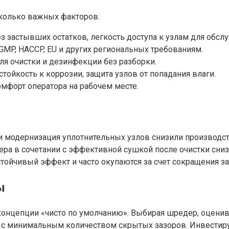
сколько важных факторов:
ез застывших остатков, легкость доступа к узлам для обсл
GMP, HACCP, EU и других региональных требованиям.
ля очистки и дезинфекции без разборки.
тойкость к коррозии, защита узлов от попадания влаги.
мфорт оператора на рабочем месте.
и модернизация уплотнительных узлов снизили производст
а в сочетании с эффективной сушкой после очистки снизи
стойчивый эффект и часто окупаются за счет сокращения з
ы
онцепции «чисто по умолчанию». Выбирая шредер, оценива
ов с минимальным количеством скрытых зазоров. Инвестир