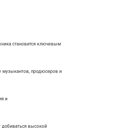
ехника становится ключевым
 музыкантов, продюсеров и
ия и
т добиваться высокой