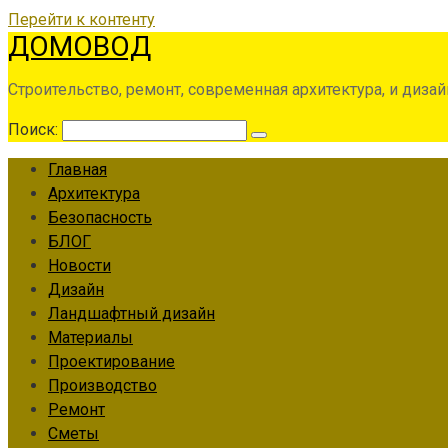
Перейти к контенту
ДОМОВОД
Строительство, ремонт, современная архитектура, и дизай
Поиск:
Главная
Архитектура
Безопасность
БЛОГ
Новости
Дизайн
Ландшафтный дизайн
Материалы
Проектирование
Производство
Ремонт
Сметы