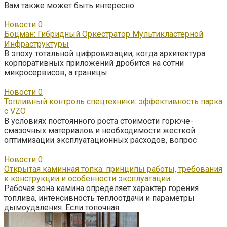
Вам также может быть интересно
Новости
0
Боцман: Гибридный Оркестратор Мультикластерной
Инфраструктуры
В эпоху тотальной цифровизации, когда архитектура
корпоративных приложений дробится на сотни
микросервисов, а границы
Новости
0
Топливный контроль спецтехники: эффективность парка
с VZO
В условиях постоянного роста стоимости горюче-
смазочных материалов и необходимости жесткой
оптимизации эксплуатационных расходов, вопрос
Новости
0
Открытая каминная топка: принципы работы, требования
к конструкции и особенности эксплуатации
Рабочая зона камина определяет характер горения
топлива, интенсивность теплоотдачи и параметры
дымоудаления. Если топочная