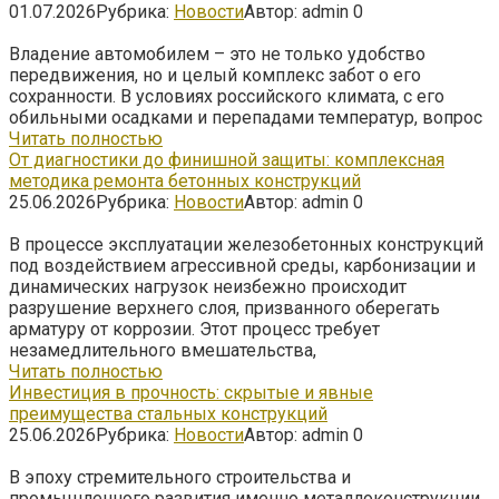
01.07.2026
Рубрика:
Новости
Автор:
admin
0
Владение автомобилем – это не только удобство
передвижения, но и целый комплекс забот о его
сохранности. В условиях российского климата, с его
обильными осадками и перепадами температур, вопрос
Читать полностью
От диагностики до финишной защиты: комплексная
методика ремонта бетонных конструкций
25.06.2026
Рубрика:
Новости
Автор:
admin
0
В процессе эксплуатации железобетонных конструкций
под воздействием агрессивной среды, карбонизации и
динамических нагрузок неизбежно происходит
разрушение верхнего слоя, призванного оберегать
арматуру от коррозии. Этот процесс требует
незамедлительного вмешательства,
Читать полностью
Инвестиция в прочность: скрытые и явные
преимущества стальных конструкций
25.06.2026
Рубрика:
Новости
Автор:
admin
0
В эпоху стремительного строительства и
промышленного развития именно металлоконструкции