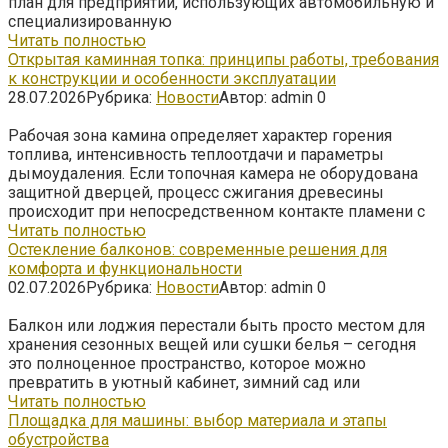
план для предприятий, использующих автомобильную и
специализированную
Читать полностью
Открытая каминная топка: принципы работы, требования
к конструкции и особенности эксплуатации
28.07.2026
Рубрика:
Новости
Автор:
admin
0
Рабочая зона камина определяет характер горения
топлива, интенсивность теплоотдачи и параметры
дымоудаления. Если топочная камера не оборудована
защитной дверцей, процесс сжигания древесины
происходит при непосредственном контакте пламени с
Читать полностью
Остекление балконов: современные решения для
комфорта и функциональности
02.07.2026
Рубрика:
Новости
Автор:
admin
0
Балкон или лоджия перестали быть просто местом для
хранения сезонных вещей или сушки белья – сегодня
это полноценное пространство, которое можно
превратить в уютный кабинет, зимний сад или
Читать полностью
Площадка для машины: выбор материала и этапы
обустройства