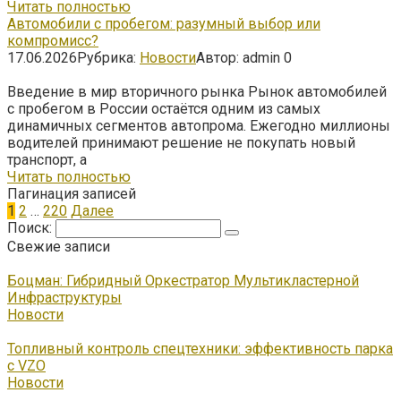
Читать полностью
Автомобили с пробегом: разумный выбор или
компромисс?
17.06.2026
Рубрика:
Новости
Автор:
admin
0
Введение в мир вторичного рынка Рынок автомобилей
с пробегом в России остаётся одним из самых
динамичных сегментов автопрома. Ежегодно миллионы
водителей принимают решение не покупать новый
транспорт, а
Читать полностью
Пагинация записей
1
2
…
220
Далее
Поиск:
Свежие записи
Боцман: Гибридный Оркестратор Мультикластерной
Инфраструктуры
Новости
Топливный контроль спецтехники: эффективность парка
с VZO
Новости