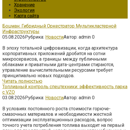
Хранение
Экология
Карта сайта
Боцман: Гибридный Оркестратор Мультикластерной
Инфраструктуры
05.08.2026
Рубрика:
Новости
Автор:
admin
0
В эпоху тотальной цифровизации, когда архитектура
корпоративных приложений дробится на сотни
микросервисов, а границы между публичными
облаками и приватными дата-центрами стираются,
управление вычислительными ресурсами требует
принципиально новых подходов.
Читать полностью
Топливный контроль спецтехники: эффективность парка
с VZO
03.08.2026
Рубрика:
Новости
Автор:
admin
0
В условиях постоянного роста стоимости горюче-
смазочных материалов и необходимости жесткой
оптимизации эксплуатационных расходов, вопрос
точного учета потребления топлива выходит на первый