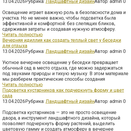
13.04.2026
Рубрика:
Ландшафтный дизайн
Автор:
admin
0
Освещение играет важную роль в безопасности дома и
участка. Но не менее важно, чтобы подсветка была
эффективной и комфортной: без слепящих бликов,
сдерживая затраты и создавая нужную атмосферу.
Читать полностью
Вечерняя идиллия как создать теплый свет у беседки
для отдыха
13.04.2026
Рубрика:
Ландшафтный дизайн
Автор:
admin
0
Уютное вечернее освещение у беседки превращает
обычный сад в место отдыха, где можно задержаться
под звуками природы и тихую музыку. В этом материале
мы разберем практические способы создания
Читать полностью
Подсветка кустарников как подчеркнуть форму и цвет
сада
13.04.2026
Рубрика:
Ландшафтный дизайн
Автор:
admin
0
Подсветка кустарников — это не просто освещение
двора, а инструмент ландшафтного дизайна, который
позволяет подчеркнуть форму растений, выделить
цветовую гамму и создать атмосферу в вечернее