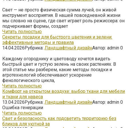
Свет — не просто физическая сумма лучей, он живой
инструмент восприятия. В нашей повседневной жизни
мы словно на сцене, где свет играет роль режиссера: он
подчеркивает формы, создает
Читать полностью
Секреты посадки для быстрого цветения и зелени:
эффективные методы и правила
14.04.2026
Рубрика:
Ландшафтный дизайн
Автор:
admin
0
Каждому огороднику и цветоводу хочется видеть
быстрый цвет и густую зелень на своих растениях. В
этой статье мы разберем, какие методы посадки и
агротехнологий обеспечивают ускорение
фенологического цикла,
Читать полностью
Комфорт на открытом воздухе: выбор ткани для мебели
и ткани для навеса
13.04.2026
Рубрика:
Ландшафтный дизайн
Автор:
admin
0
Ошибка генерации
Читать полностью
Свет и безопасность как подсветить территорию без
бликов для уютной за