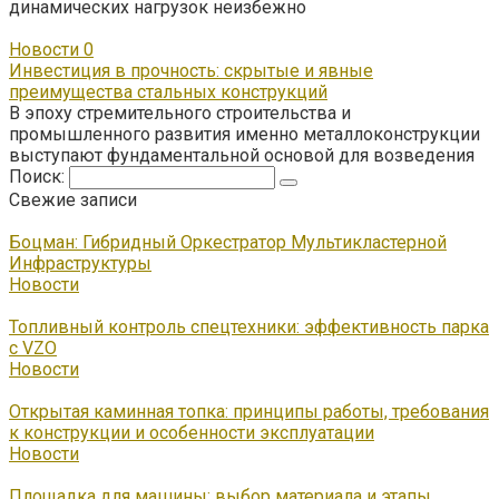
динамических нагрузок неизбежно
Новости
0
Инвестиция в прочность: скрытые и явные
преимущества стальных конструкций
В эпоху стремительного строительства и
промышленного развития именно металлоконструкции
выступают фундаментальной основой для возведения
Поиск:
Свежие записи
Боцман: Гибридный Оркестратор Мультикластерной
Инфраструктуры
Новости
Топливный контроль спецтехники: эффективность парка
с VZO
Новости
Открытая каминная топка: принципы работы, требования
к конструкции и особенности эксплуатации
Новости
Площадка для машины: выбор материала и этапы