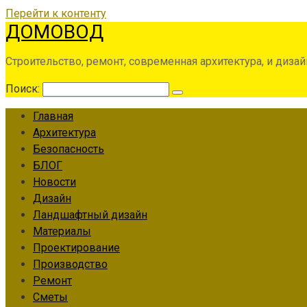
Перейти к контенту
ДОМОВОД
Строительство, ремонт, современная архитектура, и дизай
Поиск:
Главная
Архитектура
Безопасность
БЛОГ
Новости
Дизайн
Ландшафтный дизайн
Материалы
Проектирование
Производство
Ремонт
Сметы