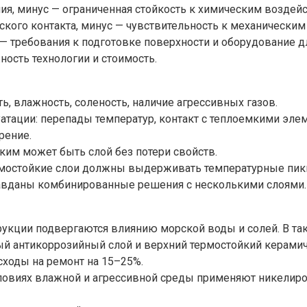
я, минус — ограниченная стойкость к химическим воздейс
кого контакта, минус — чувствительность к механически
 требования к подготовке поверхности и оборудование дл
ность технологии и стоимость.
ь, влажность, соленость, наличие агрессивных газов.
тации: перепады температур, контакт с теплоемкими эле
рение.
ким может быть слой без потери свойств.
рмостойкие слои должны выдерживать температурные пики
равданы комбинированные решения с несколькими слоями.
рукции подвергаются влиянию морской воды и солей. В та
й антикоррозийный слой и верхний термостойкий керамич
сходы на ремонт на 15–25%.
условиях влажной и агрессивной среды применяют никелир