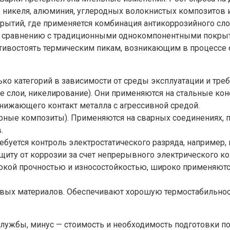
а, никеля, алюминия, углеродных волокнистых композито
ытий, где применяется комбинация антикоррозийного слоя
о сравнению с традиционными однокомпонентными покрыти
отивостоять термическим пикам, возникающим в процессе 
ко категорий в зависимости от среды эксплуатации и тре
слои, никелирование). Они применяются на стальные кон
 снижающего контакт металла с агрессивной средой.
ные композиты). Применяются на сварных соединениях, 
.
буется контроль электростатического разряда, например,
иту от коррозии за счет непрерывного электрического ко
кой прочностью и износостойкостью, широко применяются
ых материалов. Обеспечивают хорошую термостабильность
лужбы, минус — стоимость и необходимость подготовки по