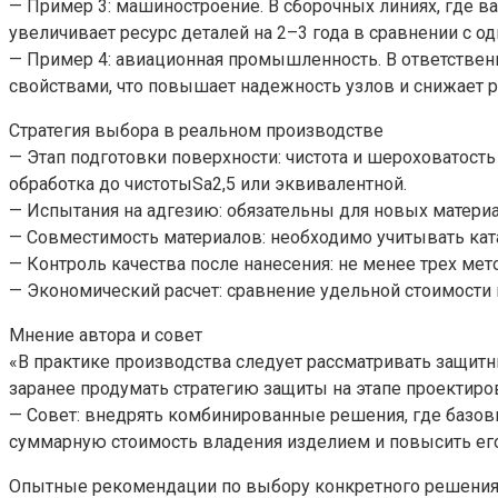
— Пример 3: машиностроение. В сборочных линиях, где в
увеличивает ресурс деталей на 2–3 года в сравнении с 
— Пример 4: авиационная промышленность. В ответстве
свойствами, что повышает надежность узлов и снижает р
Стратегия выбора в реальном производстве
— Этап подготовки поверхности: чистота и шероховатость
обработка до чистотыSa2,5 или эквивалентной.
— Испытания на адгезию: обязательны для новых матери
— Совместимость материалов: необходимо учитывать кат
— Контроль качества после нанесения: не менее трех ме
— Экономический расчет: сравнение удельной стоимости 
Мнение автора и совет
«В практике производства следует рассматривать защит
заранее продумать стратегию защиты на этапе проектиров
— Совет: внедрять комбинированные решения, где базовы
суммарную стоимость владения изделием и повысить его
Опытные рекомендации по выбору конкретного решени