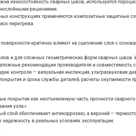
ажна износостойкость сварных швов, используется порошк
однослойными решениями.
нных конструкциях применяются композитные защитные с
иск перегрева.
 поверхности критично влияют на сцепление слоя с основа
алов и для сложных геометрических форм сварных швов. И
аложные рекомендации производителя и совместимость с 
тодик контроля — визуальная инспекция, ультразвуковая 
покрытия и срока службы деталей, расчеты окупаемости пр
ные покрытия как неотъемлемую часть прочности сварного
ания узла.»
й слой обеспечивает антикоррозию, а верхний — термостой
 надежность в реальных условиях эксплуатации.
я