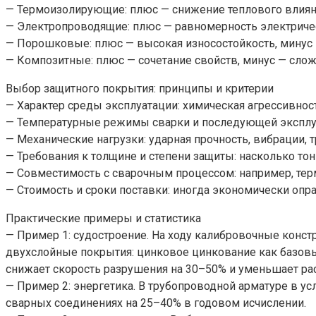
— Термоизолирующие: плюс — снижение теплового влияни
— Электропроводящие: плюс — равномерность электричес
— Порошковые: плюс — высокая износостойкость, минус —
— Композитные: плюс — сочетание свойств, минус — слож
Выбор защитного покрытия: принципы и критерии
— Характер среды эксплуатации: химическая агрессивност
— Температурные режимы сварки и последующей эксплуа
— Механические нагрузки: ударная прочность, вибрации, т
— Требования к толщине и степени защиты: насколько тон
— Совместимость с сварочным процессом: например, те
— Стоимость и сроки поставки: иногда экономически оп
Практические примеры и статистика
— Пример 1: судостроение. На ходу калибровочные конст
двухслойные покрытия: цинковое цинкование как базовы
снижает скорость разрушения на 30–50% и уменьшает ра
— Пример 2: энергетика. В трубопроводной арматуре в 
сварных соединениях на 25–40% в годовом исчислении.