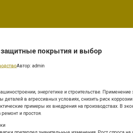
защитные покрытия и выбор
водство
Автор:
admin
ашиностроении, энергетике и строительстве. Применение
бы деталей в агрессивных условиях, снизить риск коррози
ктические примеры их внедрения на производствах. В эк
 ремонт и простоя.
рки
варки претерпел значительные изменения. Рост спроса на 