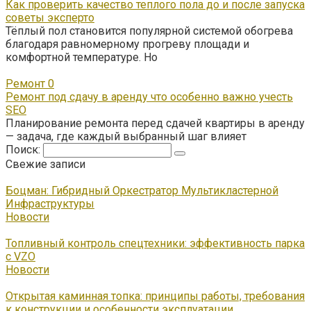
Как проверить качество теплого пола до и после запуска
советы эксперто
Тёплый пол становится популярной системой обогрева
благодаря равномерному прогреву площади и
комфортной температуре. Но
Ремонт
0
Ремонт под сдачу в аренду что особенно важно учесть
SEO
Планирование ремонта перед сдачей квартиры в аренду
— задача, где каждый выбранный шаг влияет
Поиск:
Свежие записи
Боцман: Гибридный Оркестратор Мультикластерной
Инфраструктуры
Новости
Топливный контроль спецтехники: эффективность парка
с VZO
Новости
Открытая каминная топка: принципы работы, требования
к конструкции и особенности эксплуатации