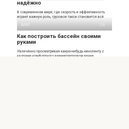
надёжно
В современном мире, где скорость и эффективность
играют важную роль, грузовое такси становится всё
БЛОГ
0
Как построить бассейн своими
руками
Увлечённо просматривая какую-нибудь киноленту с
кадрами комфортного времяпрепровождения
состоятельных людей, любой из нас хотя
Добавить комментарий
Для отправки комментария вам необходимо
авторизоваться
.