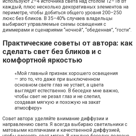
используют 2–4 источника света над столом 12–18 Вт
каждый, плюс несколько декоративных элементов на
периметре, чтобы добиться общего уровня 200–250
люкс без бликов. В 35–40% случаев владельцы
выбирают управляемые схемы освещения с
диммерами и сценариями “ночной”, “обеденная”, “гости”.
Практические советы от автора: как
сделать свет без бликов и с
комфортной яркостью
«Мой главный признак хорошего освещения
— это то, что даже при выключенном
основном свете глаз не устает, а цвета
выглядят естественно. В беседке мне важно,
чтобы свет не резал глаз и не слепил,
создавая мягкую и похожую на закат
атмосферу»
Совет автора: уделяйте внимание диффузии и
направлению света. Я всегда выбираю светильники с
матовыми колпачками и качественной диффузией,
чтобы рассеять свет мягко. В каждую беседку полезно