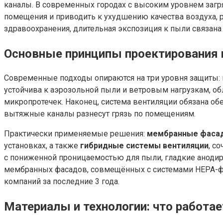
каналы. В современных городах с высоким уровнем загря
помещения и приводить к ухудшению качества воздуха,
здравоохранения, длительная экспозиция к пыли связана
Основные принципы проектирования 
Современные подходы опираются на три уровня защиты: 
устойчива к аэрозольной пыли и ветровым нагрузкам, об
микропротечек. Наконец, система вентиляции обязана об
вытяжные каналы разнесут грязь по помещениям.
Практически применяемые решения:
мембранные фаса
установках, а также
гибридные системы вентиляции
, с
с пониженной проницаемостью для пыли, гладкие анодир
мембранных фасадов, совмещённых с системами HEPA-фи
компаний за последние 3 года.
Материалы и технологии: что работа