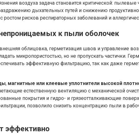
знения воздуха задача становится критической: пылевые ч
 раздражению дыхательных путей и снижению продуктивно
 с ростом рисков респираторных заболеваний и аллергичес
непроницаемых к пыли оболочек
внешняя облицовка, герметизация швов и управление воз
ладать микропористостью, но не пропускать частички. Гер
еспечивать эффективную фильтрацию, так как даже гермет
ды
,
магнитные или клеевые уплотнители высокой плотн
очетающие естественную вентиляцию с механической очи
ованные покрытия и гидро- и грязеотталкивающие поверхн
льтрации, позволило снизить концентрацию пыли в рабо
ет эффективно