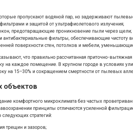
оторые пропускают водяной пар, но задерживают пылевые
ильтрами и защитой от ультрафиолетового излучения;
 окон, предотвращающие проникновение пыли через щели;
 антибактериальные фильтры, обеспечивающие чистоту в
ренней поверхности стен, потолков и мебели, уменьшающи
казывают, что правильно рассчитанная приточно-вытяжная
у на каждое помещение. В крупном городе в условиях ули
рку на 15–30% и сокращением смертности от пылевых алле
х объектов
ание комфортного микроклимата без частых проветривани
равоохранении принципы отличаются усиленной фильтрацие
 следующих стратегий:
я трещин и зазоров;