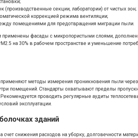
тановки;
 (производственные секции, лаборатории) от чистых зон;
томатической коррекцией режима вентиляции;
между помещениями для предотвращения миграции пыли.
ли применены фасады с микропористыми слоями, дополне
2.5 на 30% в рабочем пространстве и уменьшение потребн
 применяют методы измерения проникновения пыли через 
нутри помещений. Стандарты охватывают пределы пропускн
 Рекомендуется проводить регулярные аудиты теплосетевы
условий эксплуатации.
оболочках зданий
а счет снижения расходов на уборку, долговечности мате