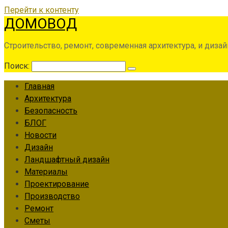
Перейти к контенту
ДОМОВОД
Строительство, ремонт, современная архитектура, и дизай
Поиск:
Главная
Архитектура
Безопасность
БЛОГ
Новости
Дизайн
Ландшафтный дизайн
Материалы
Проектирование
Производство
Ремонт
Сметы