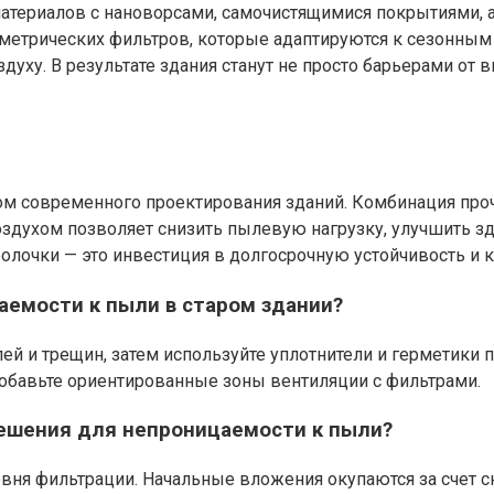
атериалов с нановорсами, самочистящимися покрытиями, а
ометрических фильтров, которые адаптируются к сезонным
у. В результате здания станут не просто барьерами от 
м современного проектирования зданий. Комбинация проч
духом позволяет снизить пылевую нагрузку, улучшить здо
лочки — это инвестиция в долгосрочную устойчивость и к
емости к пыли в старом здании?
лей и трещин, затем используйте уплотнители и герметики 
обавьте ориентированные зоны вентиляции с фильтрами.
ешения для непроницаемости к пыли?
овня фильтрации. Начальные вложения окупаются за счет с