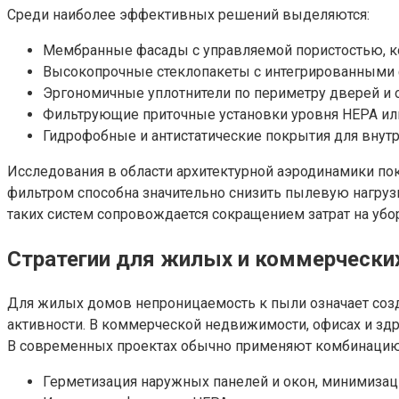
Среди наиболее эффективных решений выделяются:
Мембранные фасады с управляемой пористостью, к
Высокопрочные стеклопакеты с интегрированными ф
Эргономичные уплотнители по периметру дверей и
Фильтрующие приточные установки уровня HEPA или
Гидрофобные и антистатические покрытия для внут
Исследования в области архитектурной аэродинамики по
фильтром способна значительно снизить пылевую нагрузк
таких систем сопровождается сокращением затрат на убо
Стратегии для жилых и коммерчески
Для жилых домов непроницаемость к пыли означает созд
активности. В коммерческой недвижимости, офисах и зд
В современных проектах обычно применяют комбинацию
Герметизация наружных панелей и окон, минимизаци