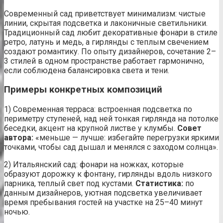
Современный сад приветствует минимализм: чистые
линии, скрытая подсветка и лаконичные светильники.
Традиционный сад любит декоративные фонари в стиле
ретро, латунь и медь, а гирлянды с теплым свечением
создают романтику. По опыту дизайнеров, сочетание 2–
3 стилей в одном пространстве работает гармонично,
если соблюдена балансировка света и тени.
Примеры конкретных композиций
1) Современная терраса: встроенная подсветка по
периметру ступеней, над ней тонкая гирлянда на потолке
беседки, акцент на крупной листве у клумбы.
Совет
автора:
«меньше — лучше: избегайте перегрузки яркими
точками, чтобы сад дышал и менялся с заходом солнца».
2) Итальянский сад: фонари на ножках, которые
образуют дорожку к фонтану, гирлянды вдоль низкого
парника, теплый свет под кустами.
Статистика:
по
данным дизайнеров, уютная подсветка увеличивает
время пребывания гостей на участке на 25–40 минут
ночью.