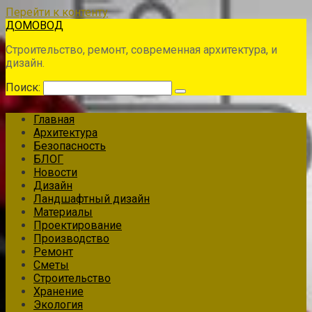
Перейти к контенту
ДОМОВОД
Строительство, ремонт, современная архитектура, и
дизайн.
Поиск:
Главная
Архитектура
Безопасность
БЛОГ
Новости
Дизайн
Ландшафтный дизайн
Материалы
Проектирование
Производство
Ремонт
Сметы
Строительство
Хранение
Экология