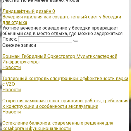
участка. Но не менее важно, чтобы
Ландшафтный дизайн
0
Вечерняя идиллия как создать теплый свет у беседки
для отдыха
Уютное вечернее освещение у беседки превращает
обычный сад в место отдыха, где можно задержаться
Поиск:
Свежие записи
Боцман: Гибридный Оркестратор Мультикластерной
Инфраструктуры
Новости
Топливный контроль спецтехники: эффективность парка
с VZO
Новости
Открытая каминная топка: принципы работы, требования
к конструкции и особенности эксплуатации
Новости
Остекление балконов: современные решения для
комфорта и функциональности