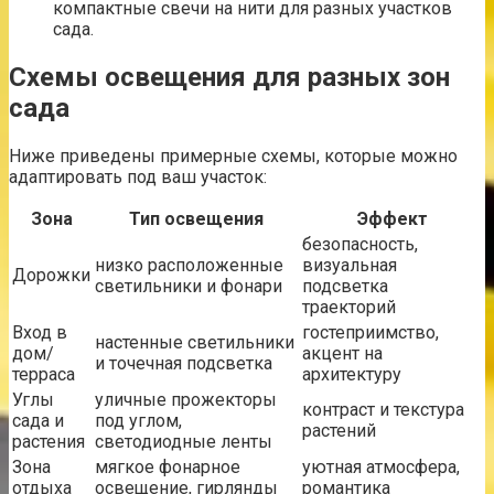
компактные свечи на нити для разных участков
сада.
Схемы освещения для разных зон
сада
Ниже приведены примерные схемы, которые можно
адаптировать под ваш участок:
Зона
Тип освещения
Эффект
безопасность,
низко расположенные
визуальная
Дорожки
светильники и фонари
подсветка
траекторий
Вход в
гостеприимство,
настенные светильники
дом/
акцент на
и точечная подсветка
терраса
архитектуру
Углы
уличные прожекторы
контраст и текстура
сада и
под углом,
растений
растения
светодиодные ленты
Зона
мягкое фонарное
уютная атмосфера,
отдыха
освещение, гирлянды
романтика