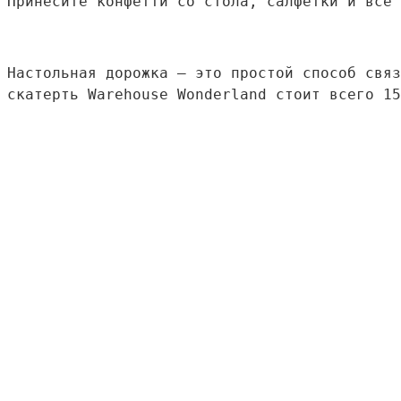
Принесите конфетти со стола, салфетки и все 
Настольная дорожка — это простой способ связ
скатерть Warehouse Wonderland стоит всего 15