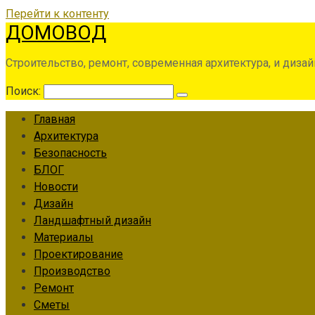
Перейти к контенту
ДОМОВОД
Строительство, ремонт, современная архитектура, и дизай
Поиск:
Главная
Архитектура
Безопасность
БЛОГ
Новости
Дизайн
Ландшафтный дизайн
Материалы
Проектирование
Производство
Ремонт
Сметы