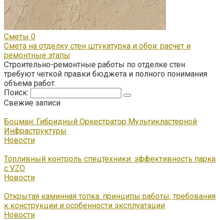
Сметы
0
Смета на отделку стен штукатурка и обои: расчет и
ремонтные этапы
Строительно-ремонтные работы по отделке стен
требуют четкой правки бюджета и полного понимания
объема работ.
Поиск:
Свежие записи
Боцман: Гибридный Оркестратор Мультикластерной
Инфраструктуры
Новости
Топливный контроль спецтехники: эффективность парка
с VZO
Новости
Открытая каминная топка: принципы работы, требования
к конструкции и особенности эксплуатации
Новости