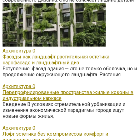
Архитектура
0
Фасады как ландшафт растительная эстетика
нарофасаде и ландшафтный диз
Вступление: фасад здания — это не только оболочка, но и
продолжение окружающего ландшафта. Растения
Архитектура
0
Перепрофилированные пространства жилые коконы в
индустриальном каркасе
Введение В условиях стремительной урбанизации и
изменения экономической парадигмы города ищут
новые формы жилья,
Архитектура
0
Лофт эстетика без компромиссов комфорт и
индустриальная доброта