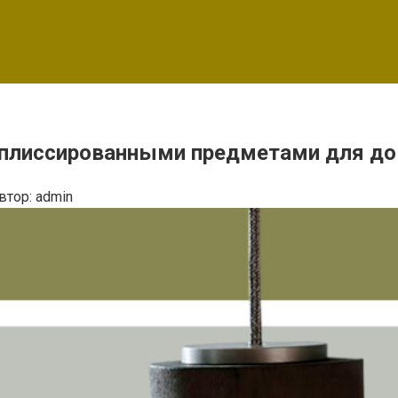
и плиссированными предметами для д
втор:
admin