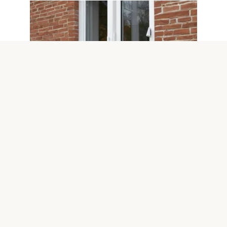
Экология
0
Неприятные сюрпризы при
монтаже окон с низким
сопротивлением теплу
Монтаж окон с низким сопротивлением теплу
становится все более распространенным выбором в
строительстве и
© 2026 ДОМОВОД