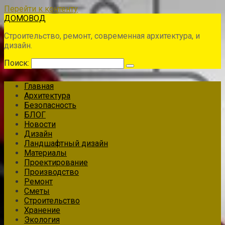
Перейти к контенту
ДОМОВОД
Строительство, ремонт, современная архитектура, и
дизайн.
Поиск:
Главная
Архитектура
Безопасность
БЛОГ
Новости
Дизайн
Ландшафтный дизайн
Материалы
Проектирование
Производство
Ремонт
Сметы
Строительство
Хранение
Экология