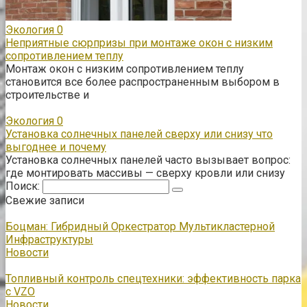
Экология
0
Неприятные сюрпризы при монтаже окон с низким
сопротивлением теплу
Монтаж окон с низким сопротивлением теплу
становится все более распространенным выбором в
строительстве и
Экология
0
Установка солнечных панелей сверху или снизу что
выгоднее и почему
Установка солнечных панелей часто вызывает вопрос:
где монтировать массивы — сверху кровли или снизу
Поиск:
Свежие записи
Боцман: Гибридный Оркестратор Мультикластерной
Инфраструктуры
Новости
Топливный контроль спецтехники: эффективность парка
с VZO
Новости