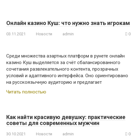
Онлайн казино Куш: что нужно знать игрокам
03.11.2021
Новости
admin
0
Среди множества азартных платформ в рунете онлайн
казино Куш выделяется за счёт сбалансированного
сочетания развлекательного контента, прозрачных
условий и адаптивного интерфейса. Оно ориентировано
на русскоязычную аудиторию и предлагает
Читать полностью
Как найти красивую девушку: практические
советы для современных мужчин
30.10.2021
Новости
admin
0