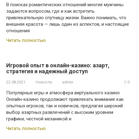
В поисках романтических отношений многие мужчины
задаются вопросом, где и как встретить
привлекательную спутницу жизни. Важно понимать, что
внешняя красота — лишь один из аспектов, и настоящие
отношения
Читать полностью
Игровой опыт в онлайн-казино: азарт,
стратегия и надежный доступ
22.08.2021
Новости
admin
0
Популярные игры и атмосфера виртуального казино
Онлайн-казино продолжают привлекать внимание как
опытных игроков, так и новичков, предлагая широкий
выбор азартных развлечений с высоким уровнем
графики, честной механикой и
Читать полностью