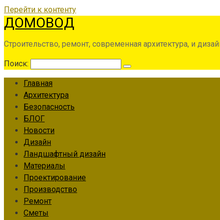
Перейти к контенту
ДОМОВОД
Строительство, ремонт, современная архитектура, и дизай
Поиск:
Главная
Архитектура
Безопасность
БЛОГ
Новости
Дизайн
Ландшафтный дизайн
Материалы
Проектирование
Производство
Ремонт
Сметы