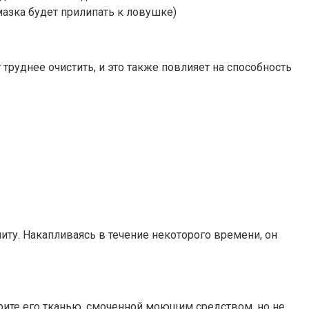
азка будет прилипать к ловушке)
труднее очистить, и это также повлияет на способность
литу. Накапливаясь в течение некоторого времени, он
трите его тканью, смоченной моющим средством, но не