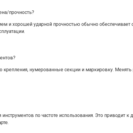
ена/прочность?
ием и хорошей ударной прочностью обычно обеспечивает 
сплуатации.
ментов?
го крепления, нумерованные секции и маркировку. Менять
инструментов по частоте использования. Это приводит к 
рте.