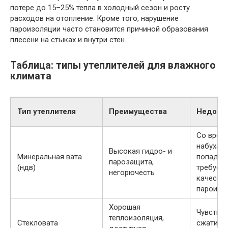
потере до 15–25% тепла в холодный сезон и росту
расходов на отопление. Кроме того, нарушение
пароизоляции часто становится причиной образования
плесени на стыках и внутри стен.
Таблица: типы утеплителей для влажного
климата
Тип утеплителя
Преимущества
Недост
Со врем
набухает
Высокая гидро- и
Минеральная вата
попадани
парозащита,
(ндв)
требует
негорючесть
качеств
пароизо
Хорошая
Чувствит
теплоизоляция,
Стекловата
сжатию, 