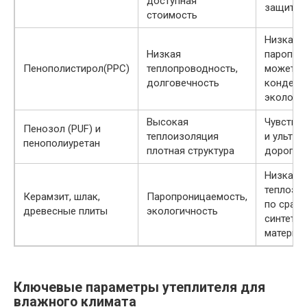
доступная
защиты 
стоимость
Низкая
Низкая
паропро
Пенополистирол(PPС)
теплопроводность,
может с
долговечность
конденса
экологи
Высокая
Чувствит
Пенозол (PUF) и
теплоизоляция
и ультра
пенополиуретан
плотная структура
дорогой
Низкая
теплоэф
Керамзит, шлак,
Паропроницаемость,
по срав
древесные плиты
экологичность
синтети
материа
Ключевые параметры утеплителя для
влажного климата