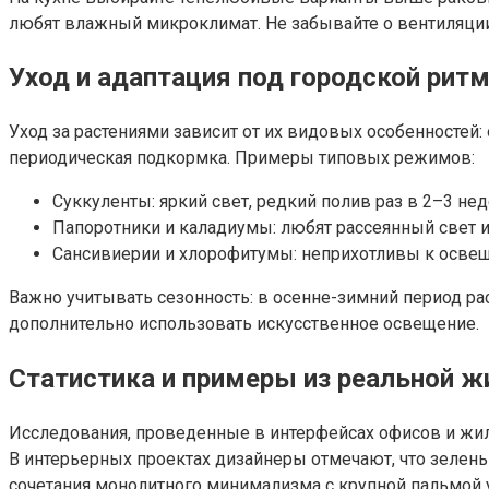
любят влажный микроклимат. Не забывайте о вентиляции,
Уход и адаптация под городской рит
Уход за растениями зависит от их видовых особенностей
периодическая подкормка. Примеры типовых режимов:
Суккуленты: яркий свет, редкий полив раз в 2–3 не
Папоротники и каладиумы: любят рассеянный свет и
Сансивиерии и хлорофитумы: неприхотливы к освещ
Важно учитывать сезонность: в осенне-зимний период ра
дополнительно использовать искусственное освещение.
Статистика и примеры из реальной ж
Исследования, проведенные в интерфейсах офисов и жилы
В интерьерных проектах дизайнеры отмечают, что зелен
сочетания монолитного минимализма с крупной пальмой 