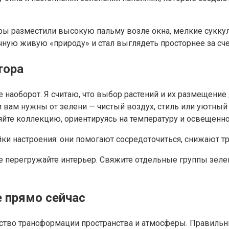
еры разместили высокую пальму возле окна, мелкие сукку
ичную живую «природу» и стал выглядеть просторнее за сч
тора
е наоборот. Я считаю, что выбор растений и их размещени
и вам нужны от зелени — чистый воздух, стиль или уютный 
яйте коллекцию, ориентируясь на температуру и освещенн
йки настроения: они помогают сосредоточиться, снижают
е перегружайте интерьер. Свяжите отдельные группы зелен
е прямо сейчас
ство трансформации пространства и атмосферы. Правильн