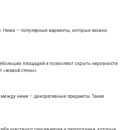
те. Ниже — популярные варианты, которые можно
 небольших площадей и позволяют скрыть неровности
т «живой стены».
 а между ними — декоративные предметы. Такая
ебя чувствуют сансивиерии и папоротники, которые