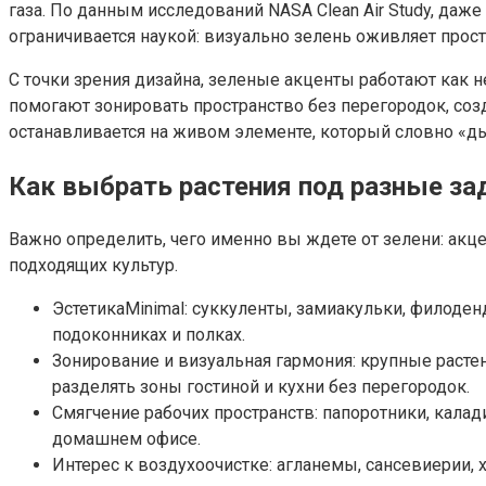
газа. По данным исследований NASA Clean Air Study, да
ограничивается наукой: визуально зелень оживляет прост
С точки зрения дизайна, зеленые акценты работают как н
помогают зонировать пространство без перегородок, со
останавливается на живом элементе, который словно «д
Как выбрать растения под разные за
Важно определить, чего именно вы ждете от зелени: акц
подходящих культур.
ЭстетикаMinimal: суккуленты, замиакульки, филоде
подоконниках и полках.
Зонирование и визуальная гармония: крупные растен
разделять зоны гостиной и кухни без перегородок.
Смягчение рабочих пространств: папоротники, кала
домашнем офисе.
Интерес к воздухоочистке: агланемы, сансевиерии, 