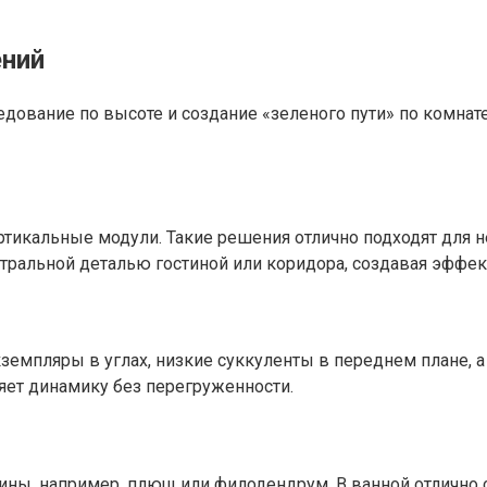
ений
едование по высоте и создание «зеленого пути» по комна
ртикальные модули. Такие решения отлично подходят для
нтральной деталью гостиной или коридора, создавая эффек
кземпляры в углах, низкие суккуленты в переднем плане,
яет динамику без перегруженности.
ы, например, плющ или филодендрум. В ванной отлично с