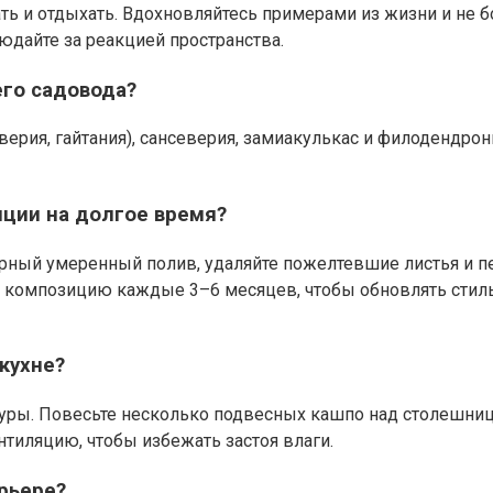
тать и отдыхать. Вдохновляйтесь примерами из жизни и не 
юдайте за реакцией пространства.
го садовода?
верия, гайтания), сансеверия, замиакулькас и филодендро
иции на долгое время?
ярный умеренный полив, удаляйте пожелтевшие листья и
е композицию каждые 3–6 месяцев, чтобы обновлять стил
кухне?
уры. Повесьте несколько подвесных кашпо над столешнице
нтиляцию, чтобы избежать застоя влаги.
рьере?