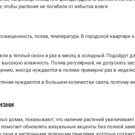
 чтобы растения не погибали от избытка влаги.
м
: освещенность, полив, температура. В городской квартир
дели в теплый сезон и раз в месяц в холодный. Подойдут 
 высокую влажность. Полив регулярный, не допускать зас
ению, иногда нуждаются в поливе примерно раз в неделю
стения нуждаются в большем количестве света, поэтому м
изни
х домах, показывают, что наличие растений увеличивает
ь помогает обновлять визуальные акценты без полной зам
у окна и настенными зелеными панелями, которые создаю