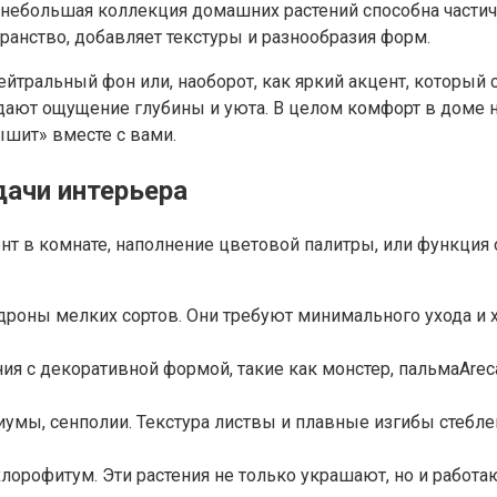
же небольшая коллекция домашних растений способна части
ранство, добавляет текстуры и разнообразия форм.
ейтральный фон или, наоборот, как яркий акцент, который
здают ощущение глубины и уюта. В целом комфорт в доме
ышит» вместе с вами.
дачи интерьера
ент в комнате, наполнение цветовой палитры, или функция
ндроны мелких сортов. Они требуют минимального ухода и
ия с декоративной формой, такие как монстер, пальмаArec
диумы, сенполии. Текстура листвы и плавные изгибы стеб
хлорофитум. Эти растения не только украшают, но и работ