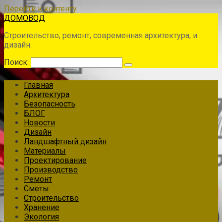
Перейти к контенту
ДОМОВОД
Строительство, ремонт, современная архитектура, и
дизайн.
Поиск:
Главная
Архитектура
Безопасность
БЛОГ
Новости
Дизайн
Ландшафтный дизайн
Материалы
Проектирование
Производство
Ремонт
Сметы
Строительство
Хранение
Экология