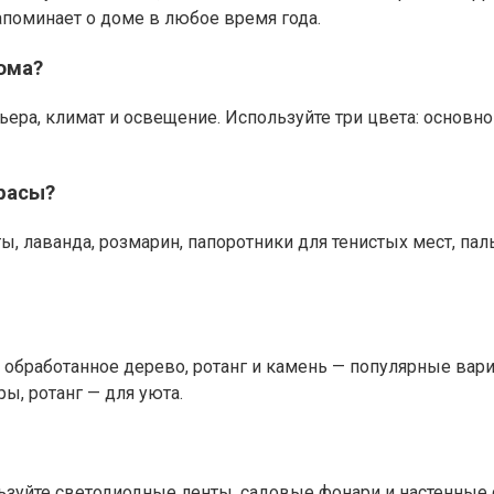
напоминает о доме в любое время года.
ома?
ьера, климат и освещение. Используйте три цвета: основн
расы?
ты, лаванда, розмарин, папоротники для тенистых мест, па
, обработанное дерево, ротанг и камень — популярные вар
ры, ротанг — для уюта.
ользуйте светодиодные ленты, садовые фонари и настенные