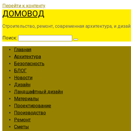
Перейти к контенту
ДОМОВОД
Строительство, ремонт, современная архитектура, и дизай
Поиск:
Главная
Архитектура
Безопасность
БЛОГ
Новости
Дизайн
Ландшафтный дизайн
Материалы
Проектирование
Производство
Ремонт
Сметы