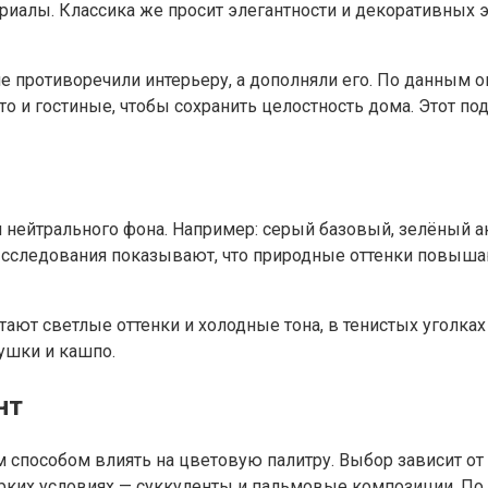
ериалы. Классика же просит элегантности и декоративных 
не противоречили интерьеру, а дополняли его. По данным 
то и гостиные, чтобы сохранить целостность дома. Этот п
 и нейтрального фона. Например: серый базовый, зелёный 
 Исследования показывают, что природные оттенки повыша
тают светлые оттенки и холодные тона, в тенистых уголк
ушки и кашпо.
нт
 способом влиять на цветовую палитру. Выбор зависит от
жарких условиях — суккуленты и пальмовые композиции. П