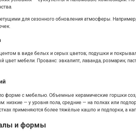
ства.
ветущими для сезонного обновления атмосферы. Например,
очек.
а
кцентом в виде белых и серых цветов; подушки и покрыва
ый цвет мебели. Прованс: эвкалипт, лаванда, розмарин; пас
ий
и по форме с мебелью. Объемные керамические горшки соз
ям: низкие — у уровня пола, средние — на полках или подп
частках применяются более тяжёлые кашпо и подпорки, а к
иалы и формы