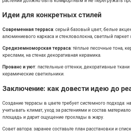
растений должно быть комфортным и не перегружать про
Идеи для конкретных стилей
Современная терраса
: серый базовый цвет, белые акц
алюминиевого каркаса и стекловолокна, светлый паркет и
Средиземноморская терраса
: тёплые песочные тона, к
креслами, на стенах декоративная керамика.
Прованс и уют
: пастельные оттенки, декоративные ткани
керамические светильники.
Заключение: как довести идею до ре
Создание террасы в цвете требует системного подхода: 
учитывать климат, уход за растениями и состав материа
площадь и дарит ощущение прохлады в жару.
Совет автора: заранее составьте план расстановки и спи