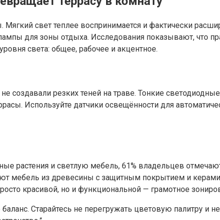
ревращает террасу в комнату
 Мягкий свет теплее воспринимается и фактически расшир
лампы для зоны отдыха. Исследования показывают, что п
ровня света: общее, рабочее и акцентное.
и не создавали резких теней на траве. Тонкие светодиодны
ррасы. Используйте датчики освещённости для автоматич
лёные растения и светлую мебель, 61% владельцев отмеча
ают мебель из древесины с защитным покрытием и керамич
просто красивой, но и функциональной — грамотное зониро
о баланс. Старайтесь не перегружать цветовую палитру и н