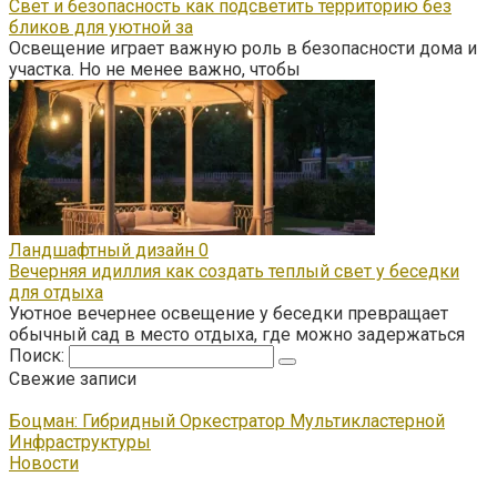
Свет и безопасность как подсветить территорию без
бликов для уютной за
Освещение играет важную роль в безопасности дома и
участка. Но не менее важно, чтобы
Ландшафтный дизайн
0
Вечерняя идиллия как создать теплый свет у беседки
для отдыха
Уютное вечернее освещение у беседки превращает
обычный сад в место отдыха, где можно задержаться
Поиск:
Свежие записи
Боцман: Гибридный Оркестратор Мультикластерной
Инфраструктуры
Новости