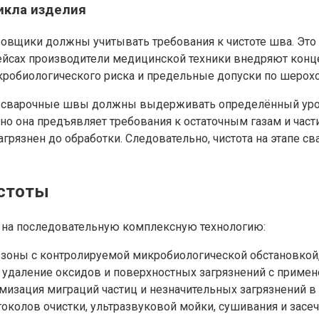
икла изделия
ровщики должны учитывать требования к чистоте шва. Это
ейсах производители медицинской техники внедряют конц
кробиологического риска и предельные допуски по шерохо
, сварочные швы должны выдерживать определённый урове
но она предъявляет требования к остаточным газам и част
грязнен до обработки. Следовательно, чистота на этапе с
истоты
я на последовательную комплексную технологию:
зоны с контролируемой микробиологической обстановкой, 
 удаление оксидов и поверхностных загрязнений с приме
мизация миграций частиц и незначительных загрязнений в
околов очистки, ультразвуковой мойки, сушивания и засеч