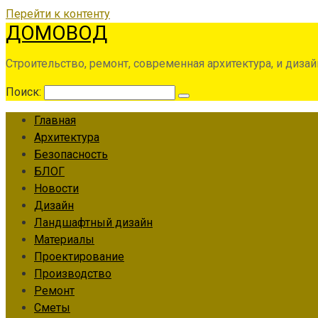
Перейти к контенту
ДОМОВОД
Строительство, ремонт, современная архитектура, и дизай
Поиск:
Главная
Архитектура
Безопасность
БЛОГ
Новости
Дизайн
Ландшафтный дизайн
Материалы
Проектирование
Производство
Ремонт
Сметы