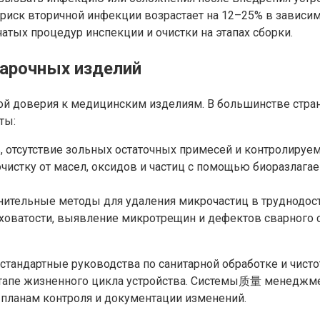
иск вторичной инфекции возрастает на 12–25% в зависимо
тых процедур инспекции и очистки на этапах сборки.
варочных изделий
ой доверия к медицинским изделиям. В большинстве стран
ты:
 отсутствие зольных остаточных примесей и контролируе
очистку от масел, оксидов и частиц с помощью биоразлаг
лнительные методы для удаления микрочастиц в труднодос
ховатости, выявление микротрещин и дефектов сварного
тандартные руководства по санитарной обработке и чисто
 этапе жизненного цикла устройства. Системы质量 менедж
, планам контроля и документации изменений.