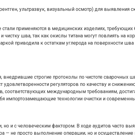
ентген, ультразвук, визуальный осмотр) для выявления с
стали применяются в медицинских изделиях, требующих б
 чистку шва, так как окислы титана могут повлиять на ко
сваркой приводила к остаткам углерода на поверхности ш
ия, внедрившие строгие протоколы по чистоте сварочных 
ст удовлетворенности регуляторов по качеству и снижени
, соответствующих международным требованиям, достига
ебя импортозамещающие технологии очистки и современны
и, но и с человеческим фактором. В ходе аудитов часто в
ра — не просто выполнение операции, но и осуществление