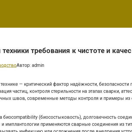
техники требования к чистоте и качес
водство
Автор:
admin
технике — критический фактор надёжности, безопасности
ция частиц, контроля стерильности на этапах сварки, атт
рочных швов, современные методы контроля и примеры из
 на биocompatibility (биосостыковость), долговечность сое
я и имплантологии применяются сварные соединения из т
 вызвать инфекцию или осложнения после внедрения устро