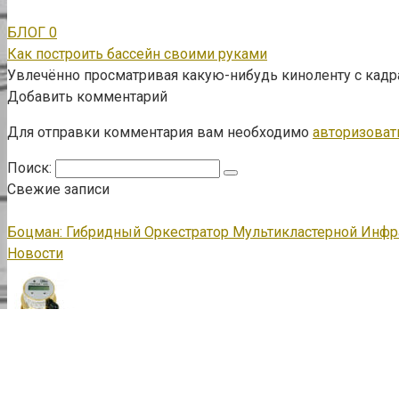
БЛОГ
0
Как построить бассейн своими руками
Увлечённо просматривая какую-нибудь киноленту с кад
Добавить комментарий
Для отправки комментария вам необходимо
авторизоват
Поиск:
Свежие записи
Боцман: Гибридный Оркестратор Мультикластерной Инфр
Новости
Топливный контроль спецтехники: эффективность парка 
Новости