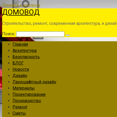
Перейти к контенту
ДОМОВОД
Строительство, ремонт, современная архитектура, и дизай
Поиск:
Главная
Архитектура
Безопасность
БЛОГ
Новости
Дизайн
Ландшафтный дизайн
Материалы
Проектирование
Производство
Ремонт
Сметы