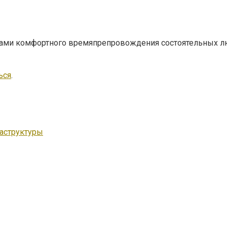
рами комфортного времяпрепровождения состоятельных лю
ься
.
аструктуры
с VZO