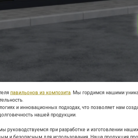
теля
павильонов из композита
. Мы гордимся нашими уник
тельность.
логиях и инновационных подходах, что позволяет нам со
долговечность нашей продукции.
 мы руководствуемся при разработке и изготовлении наши
м и безопасным для использования. Наша продукция прош