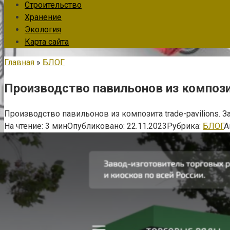
Строительство
Хранение
Экология
Карта сайта
Главная
»
БЛОГ
Производство павильонов из композит
Производство павильонов из композита trade-pavilions. 
На чтение:
3 мин
Опубликовано:
22.11.2023
Рубрика:
БЛОГ
А