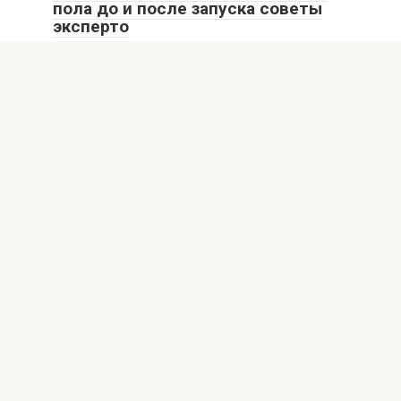
пола до и после запуска советы
эксперто
Тёплый пол становится популярной системой обогрева
благодаря равномерному прогреву площади и
комфортной температуре. Но
Ремонт
0
Ремонт под сдачу в аренду что
особенно важно учесть SEO
Планирование ремонта перед сдачей квартиры в аренду
— задача, где каждый выбранный шаг влияет
© 2026 ДОМОВОД