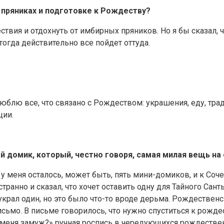
 пряниках и подготовке к Рождеству?
твия и отдохнуть от имбирных пряников. Но я бы сказал, ч
тогда действительно все пойдет оттуда.
 люблю все, что связано с Рождеством: украшения, еду, тра
ции.
домик, который, честно говоря, самая милая вещь на 
 меня осталось, может быть, пять мини-домиков, и к Соче
странно и сказал, что хочет оставить одну для Тайного Сант
н украл один, но это было что-то вроде дерьма. Рождестве
ьмо. В письме говорилось, что нужно спуститься к рожде
еня замуж?» ручная роспись в чередующихся рождественс