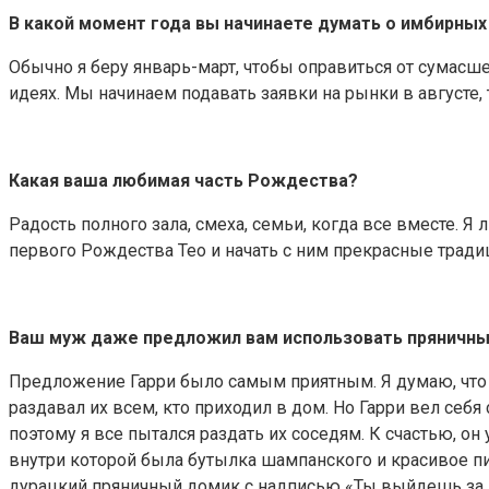
В какой момент года вы начинаете думать о имбирных
Обычно я беру январь-март, чтобы оправиться от сумасшес
идеях. Мы начинаем подавать заявки на рынки в августе, 
Какая ваша любимая часть Рождества?
Радость полного зала, смеха, семьи, когда все вместе. Я
первого Рождества Тео и начать с ним прекрасные тради
Ваш муж даже предложил вам использовать пряничный 
Предложение Гарри было самым приятным. Я думаю, что у
раздавал их всем, кто приходил в дом. Но Гарри вел себя 
поэтому я все пытался раздать их соседям. К счастью, о
внутри которой была бутылка шампанского и красивое пис
дурацкий пряничный домик с надписью «Ты выйдешь за м