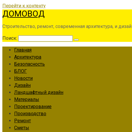
Перейти к контенту
ДОМОВОД
Строительство, ремонт, современная архитектура, и дизай
Поиск:
Главная
Архитектура
Безопасность
БЛОГ
Новости
Дизайн
Ландшафтный дизайн
Материалы
Проектирование
Производство
Ремонт
Сметы