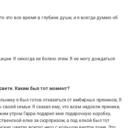
то это все время в глубине души, и я всегда думаю об
диции. Я никогда не болею этим. Я не могу дождаться
свете. Каким был тот момент?
льнику я был готов отказаться от имбирных пряников; Я
ы своей семьи. Я сказал ему, что всем надоели пряники,
нским утром Гарри подарил мне подарочную коробку,
ственской елке за сюрпризом, а под елкой был тот
ких цветах вокруг него с кольцом внутри дома. Это