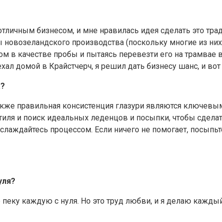
 отличным бизнесом, и мне нравилась идея сделать это тра
овозеландского производства (поскольку многие из них в
м в качестве пробы и пытаясь перевезти его на трамвае в
ехал домой в Крайстчерч, я решил дать бизнесу шанс, и вот
а?
акже правильная консистенция глазури являются ключевым
стиля и поиск идеальных леденцов и посыпки, чтобы сдела
наслаждайтесь процессом. Если ничего не помогает, посыпьт
уля?
не пеку каждую с нуля. Но это труд любви, и я делаю каж