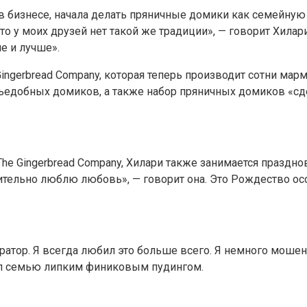
 в бизнесе, начала делать пряничные домики как семейную 
что у моих друзей нет такой же традиции», — говорит Хила
е и лучше».
Gingerbread Company, которая теперь производит сотни ма
съедобных домиков, а также набор пряничных домиков «сд
he Gingerbread Company, Хилари также занимается праздно
вительно люблю любовь», — говорит она. Это Рождество ос
оратор. Я всегда любил это больше всего. Я немного моше
щал семью липким финиковым пудингом.