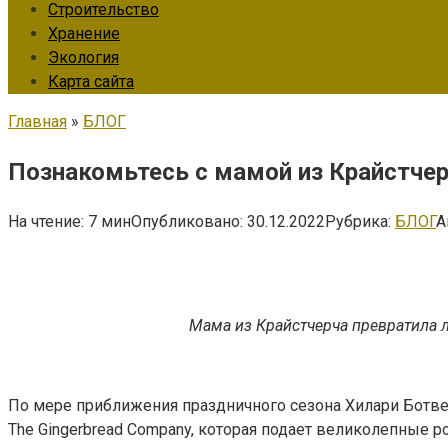
Строительство
Хранение
Экология
Карта сайта
Главная
»
БЛОГ
Познакомьтесь с мамой из Крайстчер
На чтение:
7 мин
Опубликовано:
30.12.2022
Рубрика:
БЛОГ
А
Мама из Крайстчерча превратила 
По мере приближения праздничного сезона Хилари Ботвел
The Gingerbread Company, которая подает великолепные 