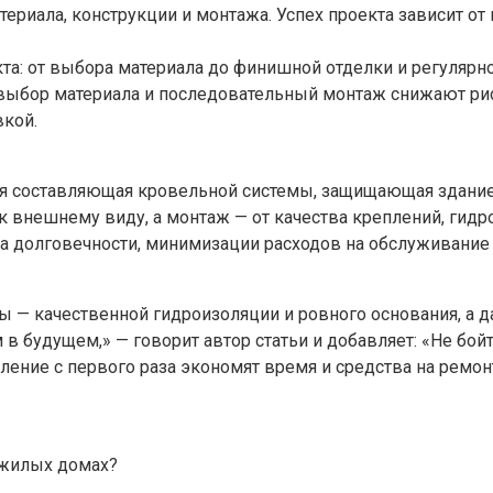
риала, конструкции и монтажа. Успех проекта зависит от 
та: от выбора материала до финишной отделки и регулярн
 выбор материала и последовательный монтаж снижают рис
вкой.
рная составляющая кровельной системы, защищающая здани
 к внешнему виду, а монтаж — от качества креплений, гид
 долговечности, минимизации расходов на обслуживание и
ы — качественной гидроизоляции и ровного основания, а д
в будущем,» — говорит автор статьи и добавляет: «Не бой
ление с первого раза экономят время и средства на ремон
 жилых домах?