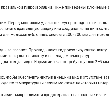
и правильной гидроизоляции. Ниже приведены ключевые э
в
хим. Перед монтажом удаляются мусор, конденсат и пыль.
спечить правильную сварку или соединение на винтах, чт
м для мелкозаглубленных систем и 200–300 мм для тяжел
воды за парапет. Прокладывают гидроизолирующую ленту,
йчивые к ультрафиолету и перепадам температур.
 для отвода воды. Нормативы часто требуют уклон 2–5 мм 
ерх, чтобы обеспечить чистый внешний вид и отсутствие з
блюдайте температурный режим монтажа: некоторым матер
живает микроклимат и предотвращает накопление влаги.