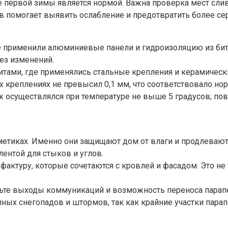
 первой зимы является нормой. Важна проверка мест слива
в помогает выявить ослабление и предотвратить более с
де применили алюминиевые панели и гидроизоляцию из бит
ез изменений.
тами, где применялись стальные крепления и керамичес
х креплениях не превысил 0,1 мм, что соответствовало но
ж осуществлялся при температуре не выше 5 градусов; по
ерметиках. Именно они защищают дом от влаги и продлева
ентой для стыков и углов.
фактуру, которые сочетаются с кровлей и фасадом. Это не 
ьте выходы коммуникаций и возможность переноса парапе
упных снегопадов и штормов, так как крайние участки па