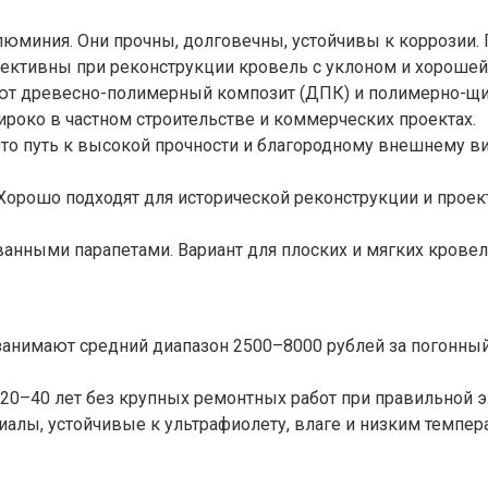
юминия. Они прочны, долговечны, устойчивы к коррозии
ктивны при реконструкции кровель с уклоном и хорошей
т древесно-полимерный композит (ДПК) и полимерно-щито
роко в частном строительстве и коммерческих проектах.
о путь к высокой прочности и благородному внешнему ви
Хорошо подходят для исторической реконструкции и проек
анными парапетами. Вариант для плоских и мягких крове
занимают средний диапазон 2500–8000 рублей за погонный
20–40 лет без крупных ремонтных работ при правильной э
алы, устойчивые к ультрафиолету, влаге и низким темпер