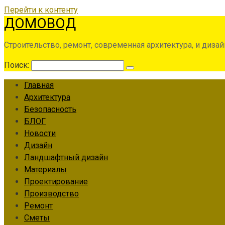
Перейти к контенту
ДОМОВОД
Строительство, ремонт, современная архитектура, и дизай
Поиск:
Главная
Архитектура
Безопасность
БЛОГ
Новости
Дизайн
Ландшафтный дизайн
Материалы
Проектирование
Производство
Ремонт
Сметы