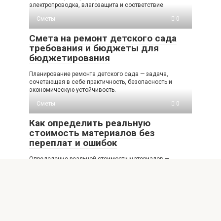
электропроводка, влагозащита и соответствие
Сметы
0
Смета на ремонт детского сада
требования и бюджеты для
бюджетирования
Планирование ремонта детского сада — задача,
сочетающая в себе практичность, безопасность и
экономическую устойчивость.
Сметы
0
Как определить реальную
стоимость материалов без
переплат и ошибок
Определение реальной стоимости материалов —
задача, с которой сталкиваются строители, дизайнеры,
производственные предприятия и
Сметы
0
Смета на отделку стен штукатурка
и обои: расчет и ремонтные этапы