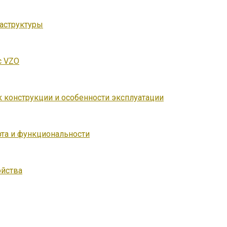
аструктуры
с VZO
к конструкции и особенности эксплуатации
та и функциональности
ойства