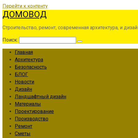
Перейти к контенту
ДОМОВОД
Строительство, ремонт, современная архитектура, и дизай
Поиск:
Главная
Архитектура
Безопасность
БЛОГ
Новости
Дизайн
Ландшафтный дизайн
Материалы
Проектирование
Производство
Ремонт
Сметы