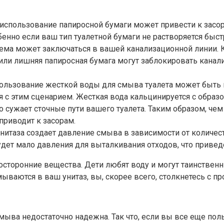
использование папиросной бумаги может привести к засо
енно если ваш тип туалетной бумаги не растворяется быст
ема может заключаться в вашей канализационной линии. К
 или лишняя папиросная бумага могут заблокировать канал
спользование жесткой воды для смыва туалета может быт
я с этим сценарием. Жесткая вода кальцинируется с образ
о сужает сточные пути вашего туалета. Таким образом, че
приводит к засорам.
итаза создает давление смыва в зависимости от количест
удет мало давления для выталкивания отходов, что приведе
посторонние вещества. Дети любят воду и могут таинстве
ываются в ваш унитаз, вы, скорее всего, столкнетесь с п
смыва недостаточно надежна. Так что, если вы все еще по