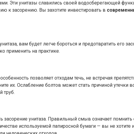
орами. Эти унитазы славились своей водосберегающей фун
ию к засорению. Вы захотите инвестировать в
современн
 унитаза, вам будет легче бороться и предотвратить его 
ко применить на практике.
особенность позволяет отходам течь, не встречая препятс
ните их. Ослабление болтов может стать причиной утечки в
 труб.
 засорение унитаза. Правильный смыв означает помнить о
личестве используемой папиросной бумаги — вы не хотите
ли человеческих отходов.