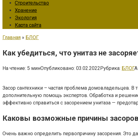
Строительство
Хранение
Экология
Карта сайта
Главная
»
БЛОГ
Как убедиться, что унитаз не засоряе
На чтение:
5 мин
Опубликовано:
03.02.2022
Рубрика:
БЛОГ
А
Засор сантехники – частая проблема домовладельцев. В 
дополнительную помощь экспертов. Обработка и решение
эффективно справиться с засорением унитаза — предотвр
Каковы возможные причины засоров
Очень важно определить первопричину засорения. Это дае