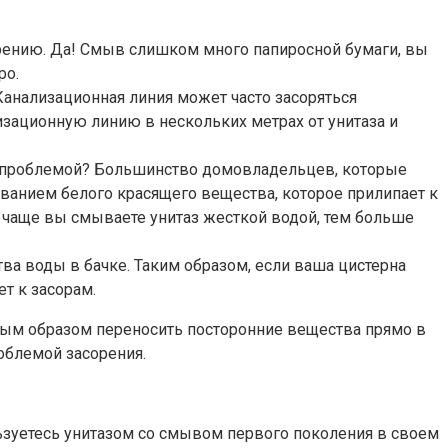
рению. Да! Смыв слишком много папиросной бумаги, вы
ро.
анализационная линия может часто засоряться
изационную линию в нескольких метрах от унитаза и
ь проблемой? Большинство домовладельцев, которые
ованием белого красящего вещества, которое прилипает к
м чаще вы смываете унитаз жесткой водой, тем больше
ва воды в бачке. Таким образом, если ваша цистерна
т к засорам.
нным образом переносить посторонние вещества прямо в
роблемой засорения.
льзуетесь унитазом со смывом первого поколения в своем