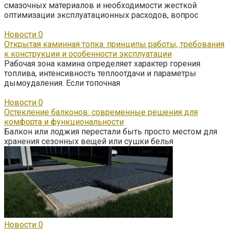
смазочных материалов и необходимости жесткой
оптимизации эксплуатационных расходов, вопрос
Новости
0
Открытая каминная топка: принципы работы, требования
к конструкции и особенности эксплуатации
Рабочая зона камина определяет характер горения
топлива, интенсивность теплоотдачи и параметры
дымоудаления. Если топочная
Новости
0
Остекление балконов: современные решения для
комфорта и функциональности
Балкон или лоджия перестали быть просто местом для
хранения сезонных вещей или сушки белья
Новости
0