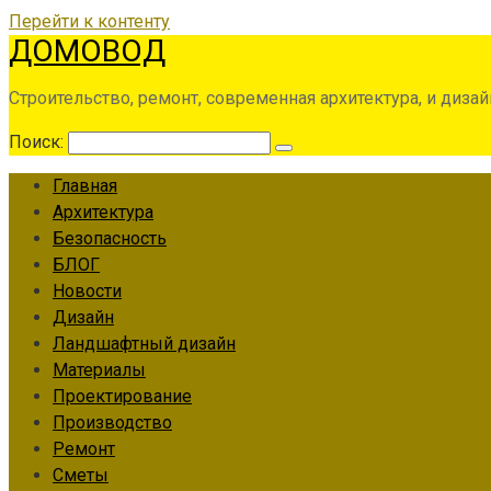
Перейти к контенту
ДОМОВОД
Строительство, ремонт, современная архитектура, и дизай
Поиск:
Главная
Архитектура
Безопасность
БЛОГ
Новости
Дизайн
Ландшафтный дизайн
Материалы
Проектирование
Производство
Ремонт
Сметы