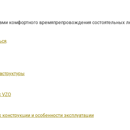
рами комфортного времяпрепровождения состоятельных лю
ься
.
аструктуры
с VZO
к конструкции и особенности эксплуатации