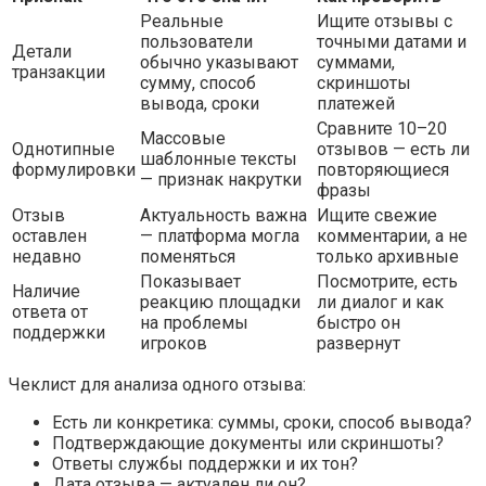
Реальные
Ищите отзывы с
пользователи
точными датами и
Детали
обычно указывают
суммами,
транзакции
сумму, способ
скриншоты
вывода, сроки
платежей
Сравните 10–20
Массовые
Однотипные
отзывов — есть ли
шаблонные тексты
формулировки
повторяющиеся
— признак накрутки
фразы
Отзыв
Актуальность важна
Ищите свежие
оставлен
— платформа могла
комментарии, а не
недавно
поменяться
только архивные
Показывает
Посмотрите, есть
Наличие
реакцию площадки
ли диалог и как
ответа от
на проблемы
быстро он
поддержки
игроков
развернут
Чеклист для анализа одного отзыва:
Есть ли конкретика: суммы, сроки, способ вывода?
Подтверждающие документы или скриншоты?
Ответы службы поддержки и их тон?
Дата отзыва — актуален ли он?