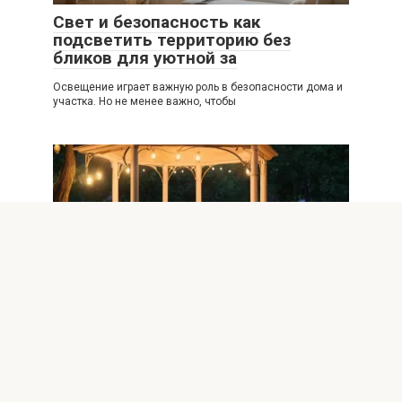
Свет и безопасность как
подсветить территорию без
бликов для уютной за
Освещение играет важную роль в безопасности дома и
участка. Но не менее важно, чтобы
Ландшафтный дизайн
0
Вечерняя идиллия как создать
теплый свет у беседки для
отдыха
Уютное вечернее освещение у беседки превращает
обычный сад в место отдыха, где можно задержаться