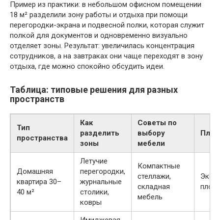
Пример из практики: в небольшом офисном помещении
18 м² разделили зону работы и отдыха при помощи
перегородки-экрана и подвесной полки, которая служит
полкой для документов и одновременно визуально
отделяет зоны. Результат: увеличилась концентрация
сотрудников, а на завтраках они чаще переходят в зону
отдыха, где можно спокойно обсудить идеи.
Таблица: типовые решения для разных
пространств
Как
Советы по
Тип
разделить
выбору
Плю
пространства
зоны
мебели
Летучие
Компактные
Домашняя
перегородки,
стеллажи,
Экон
квартира 30–
журнальные
складная
площ
40 м²
столики,
мебель
ковры