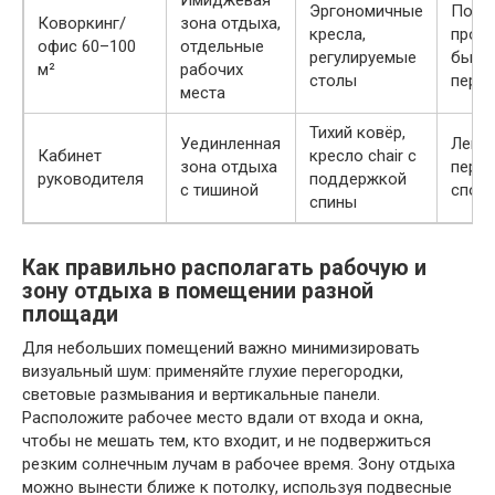
Имиджевая
Эргономичные
Повы
Коворкинг/
зона отдыха,
кресла,
проду
офис 60–100
отдельные
регулируемые
быст
м²
рабочих
столы
пере
места
Тихий ковёр,
Уединленная
Легко
Кабинет
кресло chair с
зона отдыха
перег
руководителя
поддержкой
с тишиной
спок
спины
Как правильно располагать рабочую и
зону отдыха в помещении разной
площади
Для небольших помещений важно минимизировать
визуальный шум: применяйте глухие перегородки,
световые размывания и вертикальные панели.
Расположите рабочее место вдали от входа и окна,
чтобы не мешать тем, кто входит, и не подвержиться
резким солнечным лучам в рабочее время. Зону отдыха
можно вынести ближе к потолку, используя подвесные