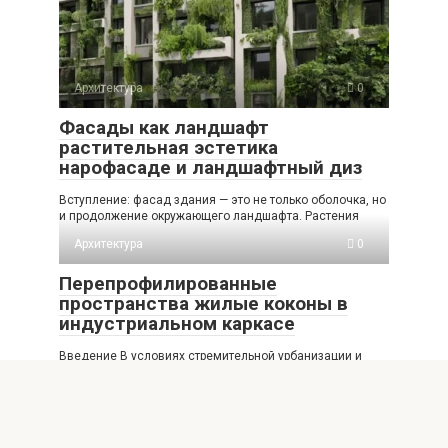
Архитектура
0
Фасады как ландшафт
растительная эстетика
нарофасаде и ландшафтный диз
Вступление: фасад здания — это не только оболочка, но
и продолжение окружающего ландшафта. Растения
Архитектура
0
Перепрофилированные
пространства жилые коконы в
индустриальном каркасе
Введение В условиях стремительной урбанизации и
изменения экономической парадигмы города ищут
новые формы жилья,
Архитектура
0