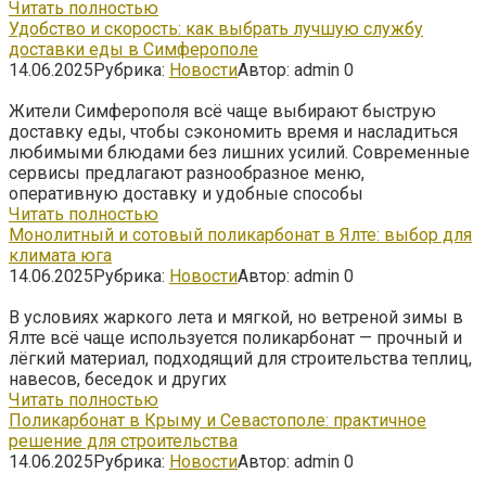
Читать полностью
Удобство и скорость: как выбрать лучшую службу
доставки еды в Симферополе
14.06.2025
Рубрика:
Новости
Автор:
admin
0
Жители Симферополя всё чаще выбирают быструю
доставку еды, чтобы сэкономить время и насладиться
любимыми блюдами без лишних усилий. Современные
сервисы предлагают разнообразное меню,
оперативную доставку и удобные способы
Читать полностью
Монолитный и сотовый поликарбонат в Ялте: выбор для
климата юга
14.06.2025
Рубрика:
Новости
Автор:
admin
0
В условиях жаркого лета и мягкой, но ветреной зимы в
Ялте всё чаще используется поликарбонат — прочный и
лёгкий материал, подходящий для строительства теплиц,
навесов, беседок и других
Читать полностью
Поликарбонат в Крыму и Севастополе: практичное
решение для строительства
14.06.2025
Рубрика:
Новости
Автор:
admin
0