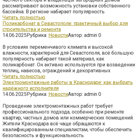
рассматривают возможность установки собственного
бассейна. В регионе набирает популярность
Читать полностью
Поликарбонат в Севастополе: практичный выбор для
строительства и ремонта
14.06.2025
Рубрика:
Новости
Автор:
admin
0
В условиях переменчивого климата и высокой
влажности, характерной для Севастополя, всё большую
популярность набирает такой материал, как
поликарбонат. Он активно используется при возведении
теплиц, навесов, ограждений и декоративных
Читать полностью
Электромонтажные работы в Краснодаре: как выбрать
надёжного исполнителя
14.06.2025
Рубрика:
Новости
Автор:
admin
0
Проведение электромонтажных работ требует
профессионального подхода, особенно при ремонте
квартир, частных домов или коммерческих помещений.
Жители Краснодара всё чаще обращаются к
квалифицированным специалистам, чтобы обеспечить
безопасность и функциональность