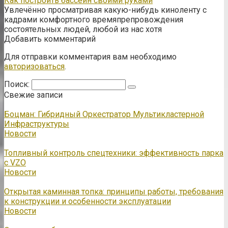
Как построить бассейн своими руками
Увлечённо просматривая какую-нибудь киноленту с
кадрами комфортного времяпрепровождения
состоятельных людей, любой из нас хотя
Добавить комментарий
Для отправки комментария вам необходимо
авторизоваться
.
Поиск:
Свежие записи
Боцман: Гибридный Оркестратор Мультикластерной
Инфраструктуры
Новости
Топливный контроль спецтехники: эффективность парка
с VZO
Новости
Открытая каминная топка: принципы работы, требования
к конструкции и особенности эксплуатации
Новости