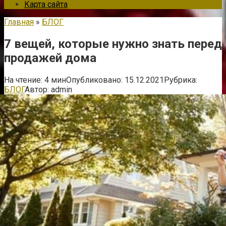
Карта сайта
Главная
»
БЛОГ
7 вещей, которые нужно знать перед
продажей дома
На чтение:
4 мин
Опубликовано:
15.12.2021
Рубрика:
БЛОГ
Автор:
admin