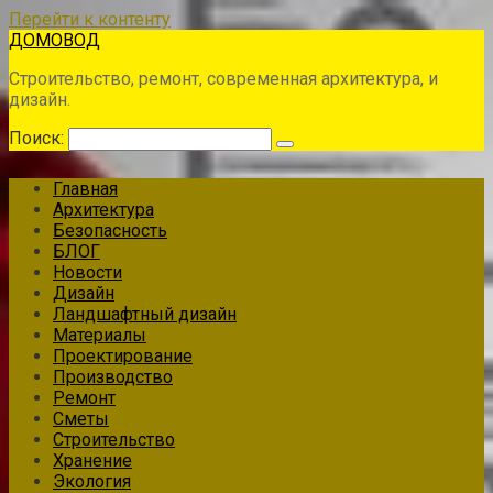
Перейти к контенту
ДОМОВОД
Строительство, ремонт, современная архитектура, и
дизайн.
Поиск:
Главная
Архитектура
Безопасность
БЛОГ
Новости
Дизайн
Ландшафтный дизайн
Материалы
Проектирование
Производство
Ремонт
Сметы
Строительство
Хранение
Экология