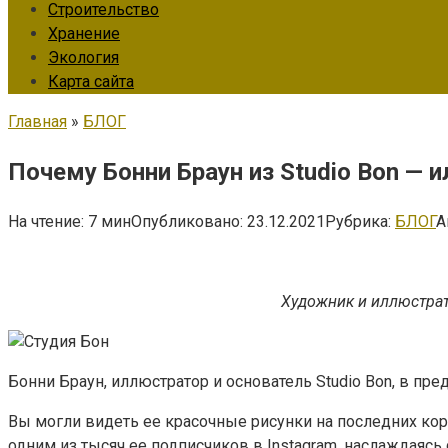
Строительство
Хранение
Экология
Карта сайта
Главная
»
БЛОГ
Почему Бонни Браун из Studio Bon —
На чтение:
7 мин
Опубликовано:
23.12.2021
Рубрика:
БЛОГ
А
Художник и иллюстрат
Бонни Браун, иллюстратор и основатель Studio Bon, в пре
Вы могли видеть ее красочные рисунки на последних коро
одним из тысяч ее подписчиков в Instagram, наслаждаяс