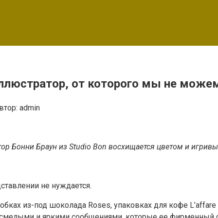
 иллюстратор, от которого мы не мож
втор:
admin
ор Бонни Браун из Studio Bon восхищается цветом и игривы
дставлении не нуждается.
бках из-под шоколада Roses, упаковках для кофе L’affare 
ь смелыми и яркими сообщениями, которые ее фирменный с