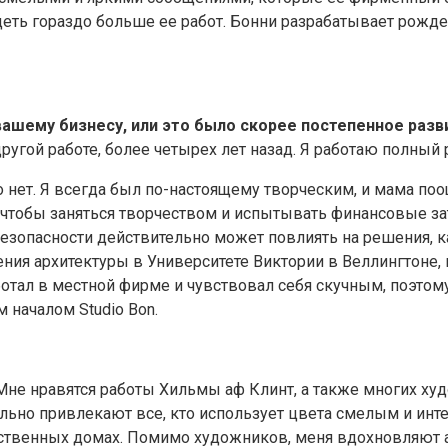
идеть гораздо больше ее работ. Бонни разрабатывает рожд
вашему бизнесу, или это было скорее постепенное раз
угой работе, более четырех лет назад. Я работаю полный р
 нет. Я всегда был по-настоящему творческим, и мама поо
, чтобы заняться творчеством и испытывать финансовые зат
 безопасности действительно может повлиять на решения,
ения архитектуры в Университете Виктории в Веллингтоне,
ботал в местной фирме и чувствовал себя скучным, поэтому
 началом Studio Bon.
не нравятся работы Хильмы аф Клинт, а также многих худ
ельно привлекают все, кто использует цвета смелым и ин
арственных домах. Помимо художников, меня вдохновляют а