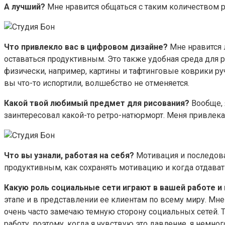
А лучший?
Мне нравится общаться с таким количеством р
Что привлекло вас в цифровом дизайне?
Мне нравится л
оставаться продуктивным. Это также удобная среда для р
физически, например, картины и тафтинговые коврики ру
вы что-то испортили, волшебство не отменяется.
Какой твой любимый предмет для рисования?
Вообще, 
заинтересовал какой-то ретро-натюрморт. Меня привлекает
Что вы узнали, работая на себя?
Мотивация и последоват
продуктивным, как сохранять мотивацию и когда отдавать
Какую роль социальные сети играют в вашей работе и 
этапе и в представлении ее клиентам по всему миру. Мне
очень часто замечаю темную сторону социальных сетей. Т
работу, поэтому, когда я чувствую это давление, я немн