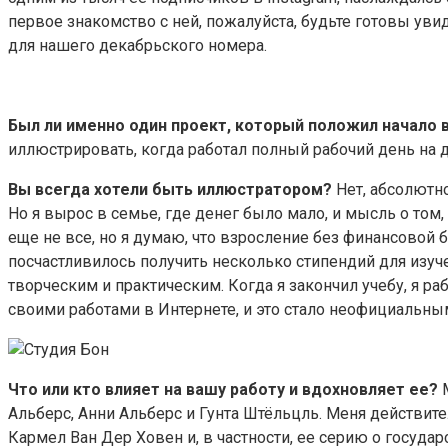
первое знакомство с ней, пожалуйста, будьте готовы ув
для нашего декабрьского номера.
Был ли именно один проект, который положил начало 
иллюстрировать, когда работал полный рабочий день на др
Вы всегда хотели быть иллюстратором?
Нет, абсолютно
Но я вырос в семье, где денег было мало, и мысль о том
еще не все, но я думаю, что взросление без финансовой
посчастливилось получить несколько стипендий для изуч
творческим и практическим. Когда я закончил учебу, я ра
своими работами в Интернете, и это стало неофициальным
Что или кто влияет на вашу работу и вдохновляет ее?
М
Альберс, Анни Альберс и Гунта Штёльцль. Меня действит
Кармел Ван Дер Ховен и, в частности, ее серию о госуд