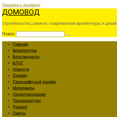
Перейти к контенту
ДОМОВОД
Строительство, ремонт, современная архитектура, и дизай
Поиск:
Главная
Архитектура
Безопасность
БЛОГ
Новости
Дизайн
Ландшафтный дизайн
Материалы
Проектирование
Производство
Ремонт
Сметы