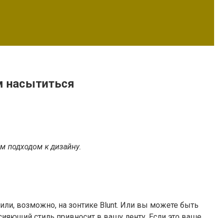
ем насытиться
м подходом к дизайну.
или, возможно, на зонтике Blunt. Или вы можете быть
ияющий стиль привносит в вашу ленту. Если это ваше