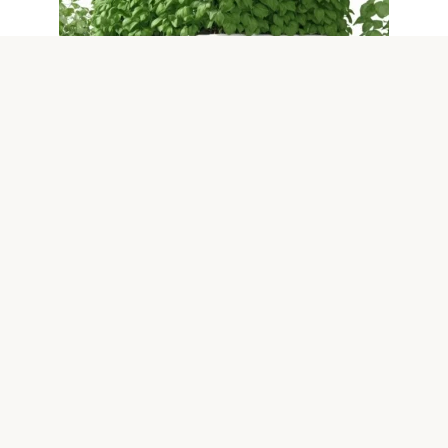
Материалы
0
Гидропоника и стройматериалы
как выращивать дома
Введение в тему домашнего выращивания без почвы
Современные технологии позволяют выращивать овощи
и зелень
© 2026 ДОМОВОД