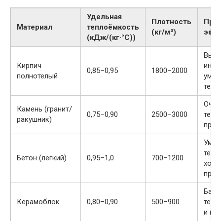
Удельная
Плотность
Пра
Материал
теплоёмкость
(кг/м³)
эфф
(кДж/(кг·°C))
Высо
Кирпич
инер
0,85–0,95
1800–2000
полнотелый
умер
тепл
Очен
Камень (гранит/
0,75–0,90
2500–3000
тепл
ракушник)
проч
Умер
тепл
Бетон (легкий)
0,95–1,0
700–1200
хоро
проч
Бала
Керамоблок
0,80–0,90
500–900
тепл
и ма