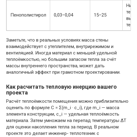
Низк
тепл
Пенополистирол
0,03–0,04
15–25
высо
тепл
Заметьте, что в реальных условиях масса стены
взаимодействует с утеплителем, внутрирежимом и
вентиляцией. Иногда материал с меньшей удельной
теплоёмкостью, но большим запасом тепла за счёт
массы внутреннего пространства, может дать
аналогичный эффект при грамотном проектировании.
Как расчитать тепловую инерцию вашего
проекта
Расчёт теплоёмкости помещения можно приблизительно
оценить по формуле C = Σ(m_i · c_i), где m_i — масса
элемента конструкции, c_i — удельная теплоёмкость
материала. Затем умножаем на перепад температуры ΔT
для оценки накопления тепла за период. В реальном
проекте это делает инженер- теплотехник с