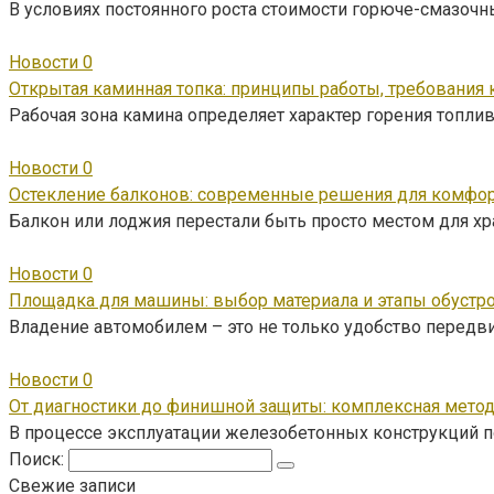
В условиях постоянного роста стоимости горюче-смазоч
Новости
0
Открытая каминная топка: принципы работы, требования 
Рабочая зона камина определяет характер горения топли
Новости
0
Остекление балконов: современные решения для комфор
Балкон или лоджия перестали быть просто местом для х
Новости
0
Площадка для машины: выбор материала и этапы обустр
Владение автомобилем – это не только удобство передви
Новости
0
От диагностики до финишной защиты: комплексная мето
В процессе эксплуатации железобетонных конструкций п
Поиск:
Свежие записи