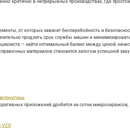
бенно критично в непрерывных производствах, где простой
нты, от которых зависит бесперебойность и безопасност
начительно продлить срок службы машин и минимизирова
ециалиста — найти оптимальный баланс между ценой, каче
правочных материалов становятся залогом успешной заку
аструктуры
поративных приложений дробится на сотни микросервисов,
с VZO