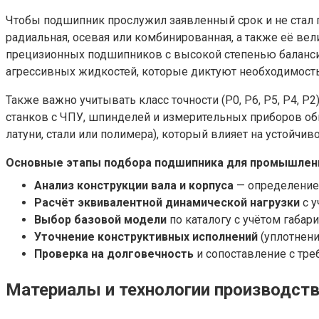
Чтобы подшипник прослужил заявленный срок и не стал п
радиальная, осевая или комбинированная, а также её вел
прецизионных подшипников с высокой степенью балансир
агрессивных жидкостей, которые диктуют необходимость
Также важно учитывать класс точности (P0, P6, P5, P4, P
станков с ЧПУ, шпинделей и измерительных приборов об
латуни, стали или полимера), который влияет на устойчив
Основные этапы подбора подшипника для промышленн
Анализ конструкции вала и корпуса
— определение 
Расчёт эквивалентной динамической нагрузки
с у
Выбор базовой модели
по каталогу с учётом габар
Уточнение конструктивных исполнений
(уплотнени
Проверка на долговечность
и сопоставление с тре
Материалы и технологии производст