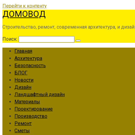
Перейти к контенту
ДОМОВОД
Строительство, ремонт, современная архитектура, и дизай
Поиск:
Главная
Архитектура
Безопасность
БЛОГ
Новости
Дизайн
Ландшафтный дизайн
Материалы
Проектирование
Производство
Ремонт
Сметы