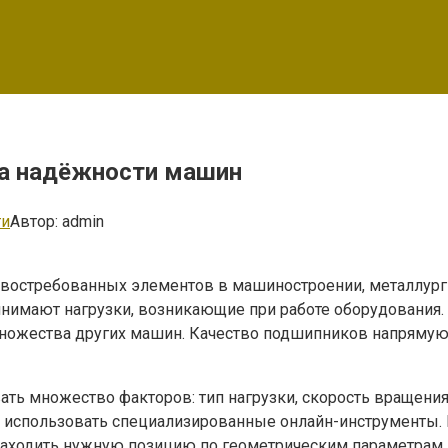
а надёжности машин
ти
Автор:
admin
стребованных элементов в машиностроении, металлургии
инимают нагрузки, возникающие при работе оборудования
множества других машин. Качество подшипников напрямую в
 множество факторов: тип нагрузки, скорость вращения,
 использовать специализированные онлайн-инструменты.
аходить нужную позицию по геометрическим параметрам и