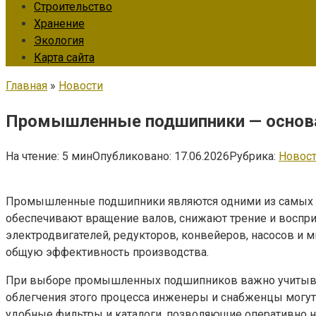
Строительство
Хранение
Экология
Карта сайта
Главная
»
Новости
Промышленные подшипники — основ
На чтение:
5 мин
Опубликовано:
17.06.2026
Рубрика:
Новос
Промышленные подшипники являются одними из самых во
обеспечивают вращение валов, снижают трение и воспр
электродвигателей, редукторов, конвейеров, насосов и 
общую эффективность производства.
При выборе промышленных подшипников важно учитывать
облегчения этого процесса инженеры и снабженцы могут
удобные фильтры и каталоги, позволяющие оперативно н