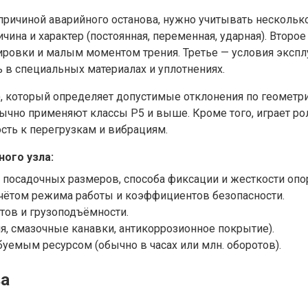
ричиной аварийного останова, нужно учитывать несколько
ичина и характер (постоянная, переменная, ударная). Втор
овки и малым моментом трения. Третье — условия эксплуа
 в специальных материалах и уплотнениях.
2), который определяет допустимые отклонения по геометри
ычно применяют классы P5 и выше. Кроме того, играет ро
ость к перегрузкам и вибрациям.
ого узла:
посадочных размеров, способа фиксации и жесткости опо
чётом режима работы и коэффициентов безопасности.
итов и грузоподъёмности.
я, смазочные канавки, антикоррозионное покрытие).
буемым ресурсом (обычно в часах или млн. оборотов).
ва