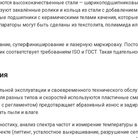
ются высококачественные стали — шарикоподшипниковые
уют закалённые ролики и кольца из стали с добавлением 
ные подшипники с керамическими телами качения, которы
параторы могут быть сделаны из текстолита, полиамида ил
ие, суперфиниширование и лазерную маркировку. Посто
 соответствует требованиям ISO и ГОСТ. Такая тщательно
ния
ьной эксплуатации и своевременного технического обслу
 Для разных типов и скоростей используются пластичные с
ии с регламентом) предотвращает абразивный износ и зад
ть пыли и влаге.
тику, анализ спектра частот и измерение температуры в
кте (питтинг, усталостное выкрашивание, разрушение сеп