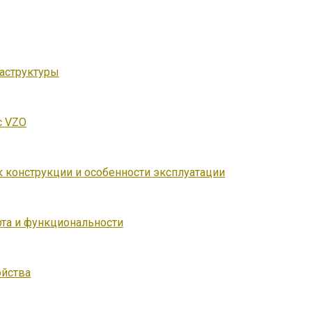
аструктуры
с VZO
к конструкции и особенности эксплуатации
та и функциональности
ойства