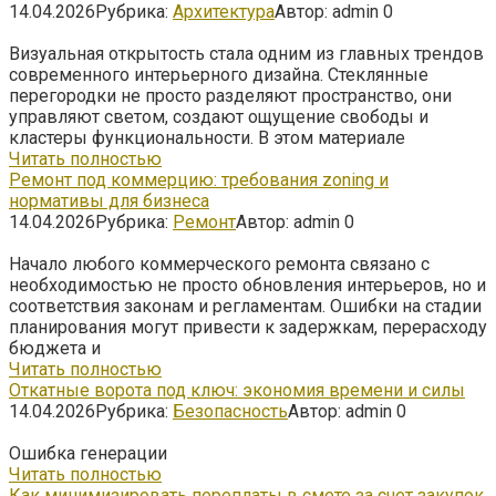
14.04.2026
Рубрика:
Архитектура
Автор:
admin
0
Визуальная открытость стала одним из главных трендов
современного интерьерного дизайна. Стеклянные
перегородки не просто разделяют пространство, они
управляют светом, создают ощущение свободы и
кластеры функциональности. В этом материале
Читать полностью
Ремонт под коммерцию: требования zoning и
нормативы для бизнеса
14.04.2026
Рубрика:
Ремонт
Автор:
admin
0
Начало любого коммерческого ремонта связано с
необходимостью не просто обновления интерьеров, но и
соответствия законам и регламентам. Ошибки на стадии
планирования могут привести к задержкам, перерасходу
бюджета и
Читать полностью
Откатные ворота под ключ: экономия времени и силы
14.04.2026
Рубрика:
Безопасность
Автор:
admin
0
Ошибка генерации
Читать полностью
Как минимизировать переплаты в смете за счет закупок