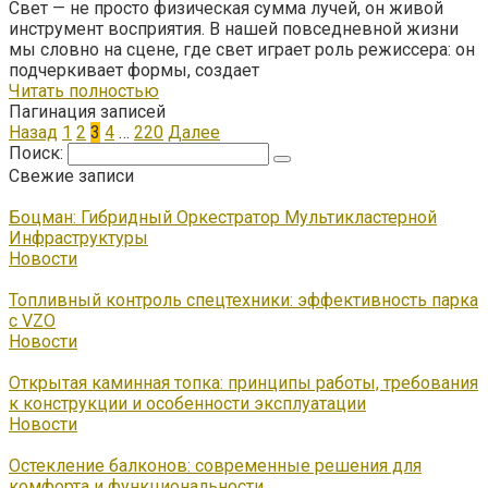
Свет — не просто физическая сумма лучей, он живой
инструмент восприятия. В нашей повседневной жизни
мы словно на сцене, где свет играет роль режиссера: он
подчеркивает формы, создает
Читать полностью
Пагинация записей
Назад
1
2
3
4
…
220
Далее
Поиск:
Свежие записи
Боцман: Гибридный Оркестратор Мультикластерной
Инфраструктуры
Новости
Топливный контроль спецтехники: эффективность парка
с VZO
Новости
Открытая каминная топка: принципы работы, требования
к конструкции и особенности эксплуатации
Новости
Остекление балконов: современные решения для
комфорта и функциональности