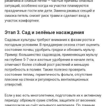
ржавчина и слабые петли — частые причины опасных
ситуаций, особенно когда на участке планируются
праздничные гости или дети. Замена ржавых секций и
смазка петель снизят риск травм и сделают вход в
участок комфортнее.
Этап 3. Сад и зелёные насаждения
Садовые культуры требуют внимания к фазам роста и
погодным условиям. В преддверии сезона стоит оценить
состояние почвы, удобрить грядки и обновить мульчу.
Пример: большинство садоводов, применяющих мульчу
на глубине 5-7 см и азотные удобрения в начале лета,
отмечают более стойкий рост растений и меньшую
потребность в поливе. Также полезно проверить
состояние теплиц: герметичность фольги, отсутствие
плесени на стенах и регулярность вентиляционных
отверстий.
Если у вас есть многолетники, подготовьте их к активному
периоду: обрежьте сухие стебли, защитите от весенних
заморозков на счёт укрывного материала. По данным