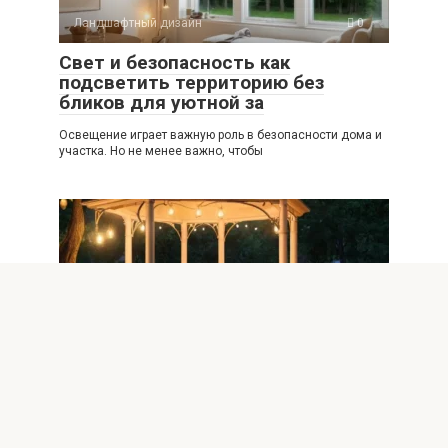
Ландшафтный дизайн
0
Свет и безопасность как
подсветить территорию без
бликов для уютной за
Освещение играет важную роль в безопасности дома и
участка. Но не менее важно, чтобы
Ландшафтный дизайн
0
Вечерняя идиллия как создать
теплый свет у беседки для
отдыха
Уютное вечернее освещение у беседки превращает
обычный сад в место отдыха, где можно задержаться